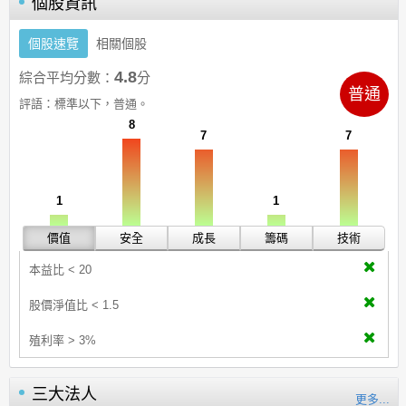
個股資訊
個股速覽
相關個股
4.8
綜合平均分數：
分
普通
評語：
標準以下，普通。
8
7
7
1
1
價值
安全
成長
籌碼
技術
本益比 < 20
股價淨值比 < 1.5
殖利率 > 3%
三大法人
更多...