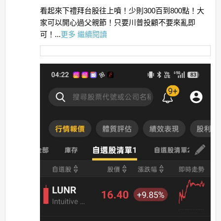
看起來下禮拜台股往上噴！少則300百到800點！大
家可以開心過父親節！只要川普投顧不要來亂即
可！...
更多
繼續閱讀