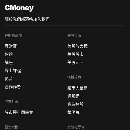
關於我們
部落格
加入我們
理財寶商城
美股專區
理財寶
美股放大鏡
軟體
美股股市
講座
美股ETF
線上課程
模擬投資
影音
合作作者
股市大富翁
選股網
股市社群
雲端控股
股市爆料同學會
報明牌
投資理財
跨領域學習