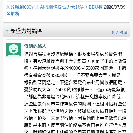
順達喊到800元！AI機櫃備援電力大缺貨，BBU概念股
2026/07/09
全解析
新盛力
討論區
加入討論
低調的路人
這週市場氛圍沒這麼糟糕，很多市場都處於反彈階
段，美股道瓊反而創下歷史新高，真是了不的上漲氣
勢。這週大盤說過在於40000~45000來回震盪，下週
很有機會突破45000以上，但不要高興太早，還是一
樣箱型區間遊走。下週台積電公布七月營收很關鍵，
憂於助攻大盤上45000的短線推升，下週市場氣氛很
平靜因為非農爆冷給Fed，這樣升息機率反而降低，
這些因素有利市場作為反彈的助瀾，但很可惜有些公
司財報很好歷史佳績之類，沒辦法讓股價有推升一段
行情，頂多一天慶祝行情，因為他們上半年漲勢已經
脫離基本面，反而讓估值變高不會再有推升行情。反
之，財報好創歷史佳績的公司而且股價還沒漲到甚至