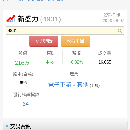
資料日期：
(4931)
新盛力
2026-08-07
立即追蹤
模擬下單
股價
漲跌
漲幅
成交量
216.5
-0.92%
16,065
-2
股本(百萬)
產業
656
電子下游 - 其他
(上櫃)
發行權證檔數
64
交易資訊