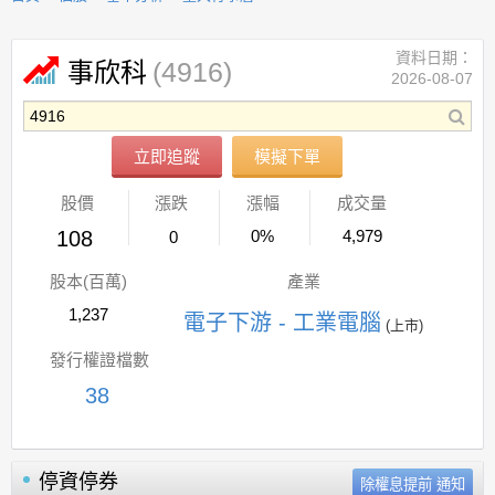
資料日期：
(4916)
事欣科
2026-08-07
立即追蹤
模擬下單
股價
漲跌
漲幅
成交量
108
0%
4,979
0
股本(百萬)
產業
1,237
電子下游 - 工業電腦
(上市)
發行權證檔數
38
停資停券