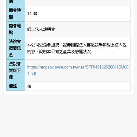
期
開會時
14:30
間
開會地
線上法人說明會
點
法說會
本公司受邀參加統一證券國際法人部邀請舉辦線上法人說
擇要訊
明會，說明本公司之產業及營運狀況
息
法說會
https://mopsov.twse.com.tw/nas/STR/491620260415M00
資料下
1.pdf
載
備註
無