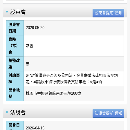
股東會
股東會
2026-05-29
日期
臨時
（常）
常會
會
董監改
無
選
討論事
無*討論議案是否涉及公司法、企業併購法或相關法令規
項
定，異議股東得行使股份收買請求權：○是●否
開會地
桃園市中壢區領航南路三段188號
點
法說會
開會日
2026-04-15