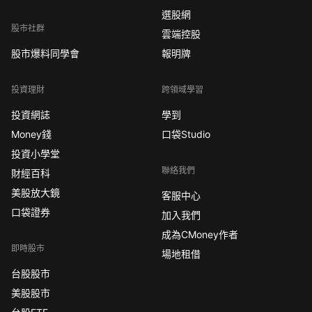
選股網
股市社群
雲端控股
股市爆料同學會
報明牌
投資理財
跨領域學習
投資網誌
學到
Money錢
口袋Studio
投資小學堂
聯絡我們
財經百科
美股放大鏡
客服中心
口袋證券
加入我們
成為CMoney作者
即時股市
場地租借
台股股市
美股股市