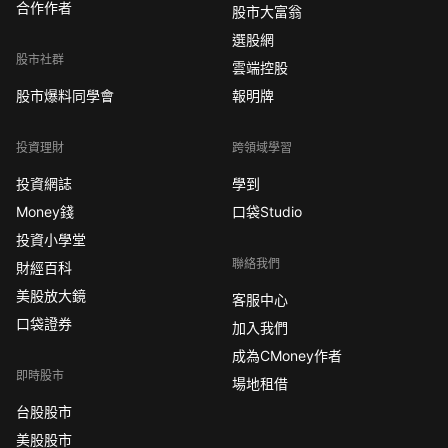
合作作者
股市大富翁
選股網
股市社群
雲端控股
股市爆料同學會
報明牌
投資理財
跨領域學習
投資網誌
學到
Money錢
口袋Studio
投資小學堂
聯絡我們
財經百科
美股放大鏡
客服中心
口袋證券
加入我們
成為CMoney作者
即時股市
場地租借
台股股市
美股股市