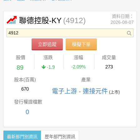
資料日期：
(4912)
聯德控股-KY
2026-08-07
立即追蹤
模擬下單
股價
漲跌
漲幅
成交量
89
-2.09%
273
-1.9
股本(百萬)
產業
670
電子上游 - 連接元件
(上市)
發行權證檔數
0
最新部門別資訊
歷年部門別資訊