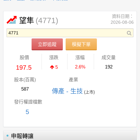
資料日期：
(4771)
望隼
2026-08-06
立即追蹤
模擬下單
股價
漲跌
漲幅
成交量
197.5
2.6%
192
5
股本(百萬)
產業
587
傳產 - 生技
(上市)
發行權證檔數
5
申報轉讓