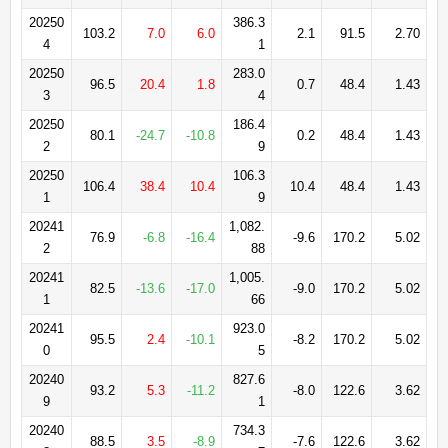
20250
386.3
103.2
7.0
6.0
2.1
91.5
2.70
4
1
20250
283.0
96.5
20.4
1.8
0.7
48.4
1.43
3
4
20250
186.4
80.1
-24.7
-10.8
0.2
48.4
1.43
2
9
20250
106.3
106.4
38.4
10.4
10.4
48.4
1.43
1
9
20241
1,082.
76.9
-6.8
-16.4
-9.6
170.2
5.02
2
88
20241
1,005.
82.5
-13.6
-17.0
-9.0
170.2
5.02
1
66
20241
923.0
95.5
2.4
-10.1
-8.2
170.2
5.02
0
5
20240
827.6
93.2
5.3
-11.2
-8.0
122.6
3.62
9
1
20240
734.3
88.5
3.5
-8.9
-7.6
122.6
3.62