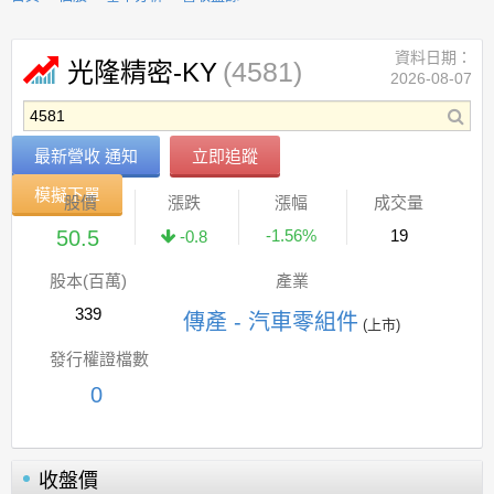
資料日期：
(4581)
光隆精密-KY
2026-08-07
最新營收 通知
立即追蹤
模擬下單
股價
漲跌
漲幅
成交量
50.5
-1.56%
19
-0.8
股本(百萬)
產業
339
傳產 - 汽車零組件
(上市)
發行權證檔數
0
收盤價