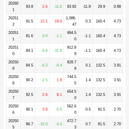
20260
93.8
2.6
-11.8
93.82
-11.8
29.9
0.88
1
20251
1,086.
91.5
12.1
19.0
0.3
160.4
4.73
2
47
20251
994.5
81.6
-3.0
-1.1
-1.1
160.4
4.73
1
0
20251
912.8
84.1
-0.4
-11.9
-1.1
160.4
4.73
0
9
20250
828.7
84.5
-6.3
-9.4
0.1
132.5
3.91
9
9
20250
744.5
90.2
-2.5
1.8
1.4
132.5
3.91
8
5
20250
654.5
92.5
2.6
8.1
1.4
132.5
3.91
7
0
20250
562.6
90.1
3.9
-0.5
0.5
91.5
2.70
6
0
20250
472.7
86.7
-16.0
-4.3
0.7
91.5
2.70
5
3