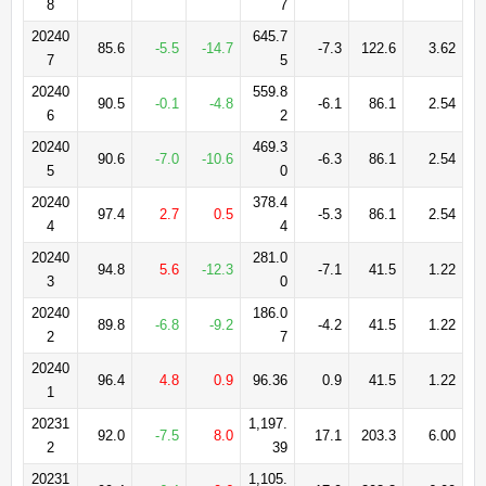
8
7
20240
645.7
85.6
-5.5
-14.7
-7.3
122.6
3.62
7
5
20240
559.8
90.5
-0.1
-4.8
-6.1
86.1
2.54
6
2
20240
469.3
90.6
-7.0
-10.6
-6.3
86.1
2.54
5
0
20240
378.4
97.4
2.7
0.5
-5.3
86.1
2.54
4
4
20240
281.0
94.8
5.6
-12.3
-7.1
41.5
1.22
3
0
20240
186.0
89.8
-6.8
-9.2
-4.2
41.5
1.22
2
7
20240
96.4
4.8
0.9
96.36
0.9
41.5
1.22
1
20231
1,197.
92.0
-7.5
8.0
17.1
203.3
6.00
2
39
20231
1,105.