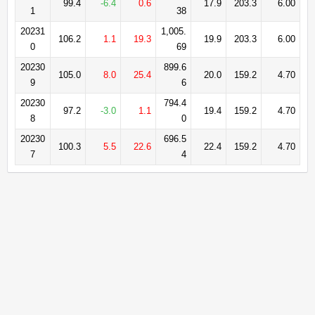
99.4
-6.4
0.6
17.9
203.3
6.00
1
38
20231
1,005.
106.2
1.1
19.3
19.9
203.3
6.00
0
69
20230
899.6
105.0
8.0
25.4
20.0
159.2
4.70
9
6
20230
794.4
97.2
-3.0
1.1
19.4
159.2
4.70
8
0
20230
696.5
100.3
5.5
22.6
22.4
159.2
4.70
7
4