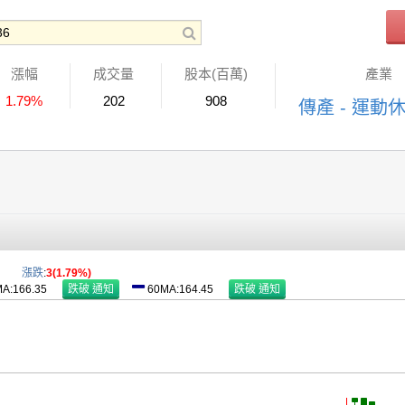
漲幅
成交量
股本(百萬)
產業
1.79%
202
908
傳產 - 運動
漲跌
:
3(1.79%)
A:166.35
60MA:164.45