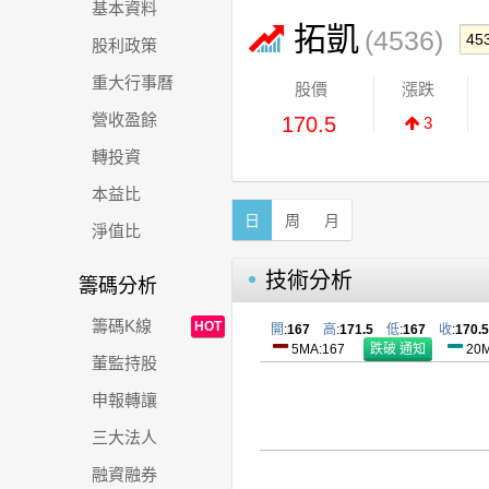
基本資料
拓凱
(4536)
股利政策
重大行事曆
股價
漲跌
營收盈餘
170.5
3
轉投資
本益比
日
周
月
淨值比
技術分析
籌碼分析
籌碼K線
HOT
開
:
167
高
:
171.5
低
:
167
收
:
170.5
5MA:167
20M
董監持股
申報轉讓
三大法人
融資融券