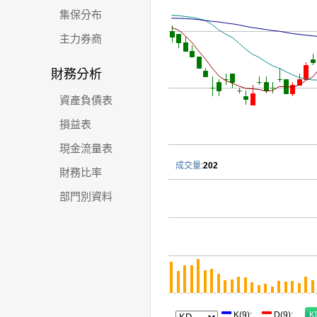
集保分布
主力券商
財務分析
資產負債表
損益表
現金流量表
成交量
:
202
財務比率
部門別資料
K(9)
:
D(9)
: