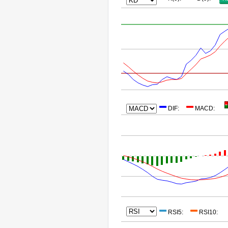
DIF
:
MACD
:
RSI5
:
RSI10
: