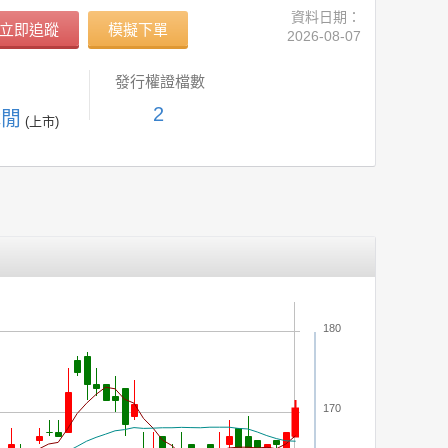
資料日期：
立即追蹤
模擬下單
2026-08-07
發行權證檔數
2
休閒
(上市)
180
170