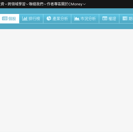
投資
跨領域學習
聯絡我們
作者專區
關於CMoney
個股
排行榜
產業分析
市況分析
權證
期