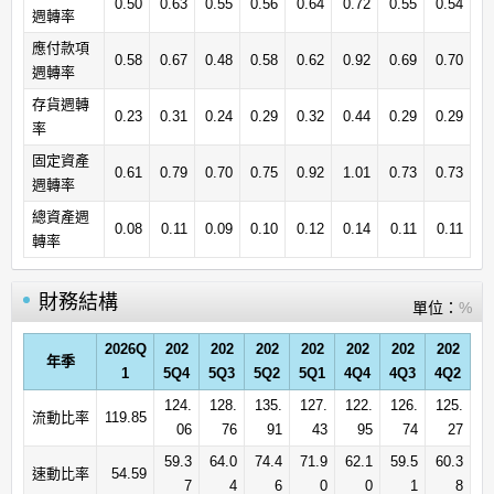
0.50
0.63
0.55
0.56
0.64
0.72
0.55
0.54
週轉率
應付款項
0.58
0.67
0.48
0.58
0.62
0.92
0.69
0.70
週轉率
存貨週轉
0.23
0.31
0.24
0.29
0.32
0.44
0.29
0.29
率
固定資產
0.61
0.79
0.70
0.75
0.92
1.01
0.73
0.73
週轉率
總資產週
0.08
0.11
0.09
0.10
0.12
0.14
0.11
0.11
轉率
財務結構
單位：
%
2026Q
202
202
202
202
202
202
202
年季
1
5Q4
5Q3
5Q2
5Q1
4Q4
4Q3
4Q2
124.
128.
135.
127.
122.
126.
125.
流動比率
119.85
06
76
91
43
95
74
27
59.3
64.0
74.4
71.9
62.1
59.5
60.3
速動比率
54.59
7
4
6
0
0
1
8