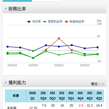
財務比率
(%)
毛利率
營業利益率
稅後純益率
100
50
0
-50
2024Q2
2024Q4
2025Q2
2025Q4
獲利能力
單位：
%
2026
202
202
202
202
202
202
202
年季
Q1
5Q4
5Q3
5Q2
5Q1
4Q4
4Q3
4Q2
7.6
20.
14.
20.
-2.6
11.2
14.4
毛利率
12.10