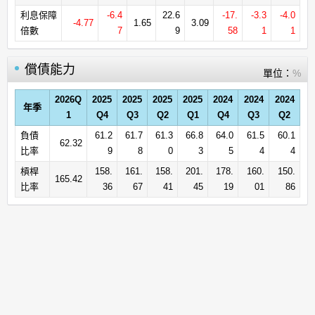
利息保障
-6.4
22.6
-17.
-3.3
-4.0
-4.77
1.65
3.09
倍數
7
9
58
1
1
償債能力
單位：
%
2026Q
2025
2025
2025
2025
2024
2024
2024
年季
1
Q4
Q3
Q2
Q1
Q4
Q3
Q2
負債
61.2
61.7
61.3
66.8
64.0
61.5
60.1
62.32
比率
9
8
0
3
5
4
4
槓桿
158.
161.
158.
201.
178.
160.
150.
165.42
比率
36
67
41
45
19
01
86