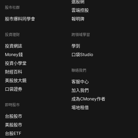
選股網
股市社群
雲端控股
股市爆料同學會
報明牌
投資理財
跨領域學習
投資網誌
學到
Money錢
口袋Studio
投資小學堂
聯絡我們
財經百科
美股放大鏡
客服中心
口袋證券
加入我們
成為CMoney作者
即時股市
場地租借
台股股市
美股股市
台股ETF