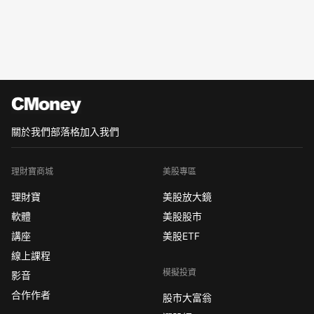
關於我們
部落格
加入我們
理財寶商城
美股專區
理財寶
美股放大鏡
軟體
美股股市
講座
美股ETF
線上課程
模擬投資
影音
合作作者
股市大富翁