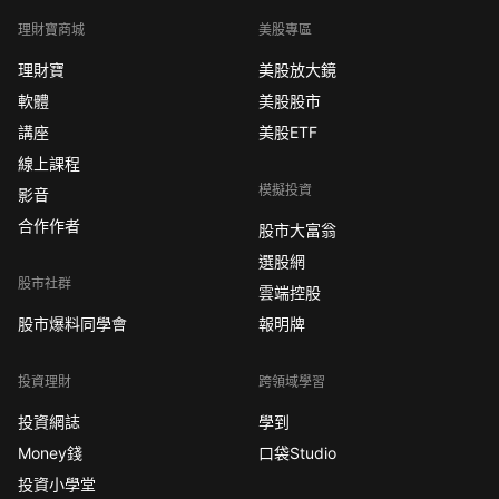
理財寶商城
美股專區
理財寶
美股放大鏡
軟體
美股股市
講座
美股ETF
線上課程
模擬投資
影音
合作作者
股市大富翁
選股網
股市社群
雲端控股
股市爆料同學會
報明牌
投資理財
跨領域學習
投資網誌
學到
Money錢
口袋Studio
投資小學堂