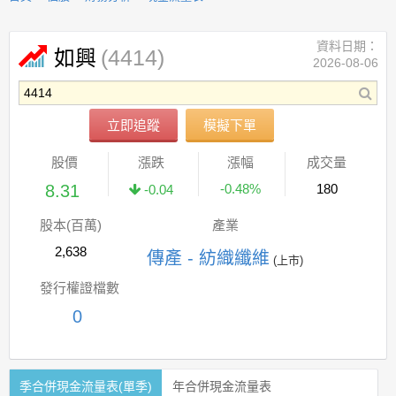
資料日期：
(4414)
如興
2026-08-06
立即追蹤
模擬下單
股價
漲跌
漲幅
成交量
8.31
-0.48%
180
-0.04
股本(百萬)
產業
2,638
傳產 - 紡織纖維
(上市)
發行權證檔數
0
季合併現金流量表(單季)
年合併現金流量表