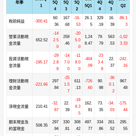
年季
5Q
5Q
5Q
4Q
4Q
1
5Q1
Q2
4
3
2
4
3
60.
167
-16.
26.1
329
16.
-86.1
稅前純益
-300.41
36
.68
53
5
.19
39
3
-14
-20
營業活動現
258
1,24
79.
563
-1,02
652.52
2.5
5.0
金流量
.46
8.47
79
.53
3.33
0
0
-29
-14
-11
-23
投資活動現
-404
22.
-242.
-195.17
2.8
7.0
8.0
3.4
金流量
.09
37
16
8
0
0
8
-25
-36
理財活動現
297
611
-726
90.
967.
-221.66
1.5
0.1
金流量
.84
.13
.60
98
48
7
2
-18
-32.
22.
162.
73.
-34.
-175.
淨現金流量
210.41
9.3
87
39
91
35
03
44
5
期末現金及
297
330
308
497.
334
261
295.
508.35
約當現金
.94
.81
.42
77
.86
.52
55