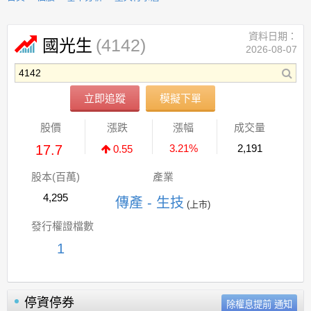
資料日期：
(4142)
國光生
2026-08-07
立即追蹤
模擬下單
股價
漲跌
漲幅
成交量
17.7
3.21%
2,191
0.55
股本(百萬)
產業
4,295
傳產 - 生技
(上市)
發行權證檔數
1
停資停券