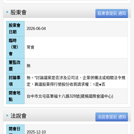
股東會
股東會
2026-06-04
日期
臨時
（常）
常會
會
董監改
無
選
討論事
無。*討論議案是否涉及公司法、企業併購法或相關法令規
項
定，異議股東得行使股份收買請求權：○是●否
開會地
台中市北屯區軍福十八路328號(葳格國際會議中心)
點
法說會
開會日
2025-12-10