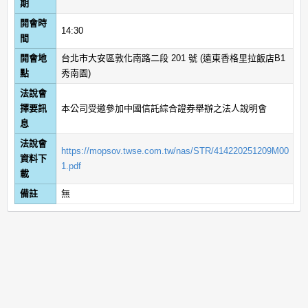
期
開會時
14:30
間
開會地
台北市大安區敦化南路二段 201 號 (遠東香格里拉飯店B1
點
秀南園)
法說會
擇要訊
本公司受邀參加中國信託綜合證券舉辦之法人說明會
息
法說會
https://mopsov.twse.com.tw/nas/STR/414220251209M00
資料下
1.pdf
載
備註
無