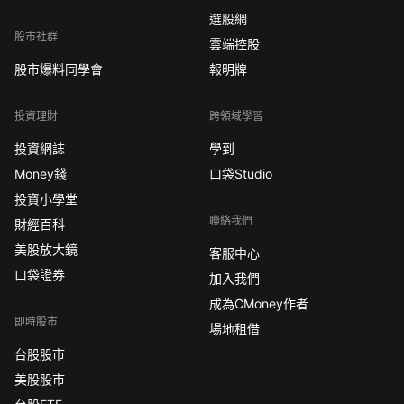
選股網
股市社群
雲端控股
股市爆料同學會
報明牌
投資理財
跨領域學習
投資網誌
學到
Money錢
口袋Studio
投資小學堂
聯絡我們
財經百科
美股放大鏡
客服中心
口袋證券
加入我們
成為CMoney作者
即時股市
場地租借
台股股市
美股股市