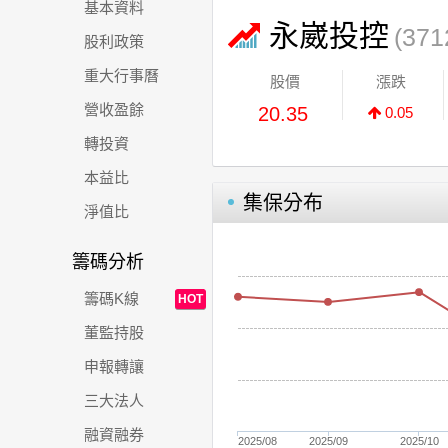
基本資料
永崴投控
(371
股利政策
重大行事曆
股價
漲跌
營收盈餘
20.35
0.05
轉投資
本益比
集保分布
淨值比
籌碼分析
籌碼K線
HOT
董監持股
申報轉讓
三大法人
融資融券
2025/08
2025/09
2025/10