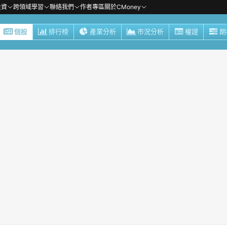
投資
跨領域學習
聯絡我們
作者專區
關於CMoney
個股
排行榜
產業分析
市況分析
權證
期