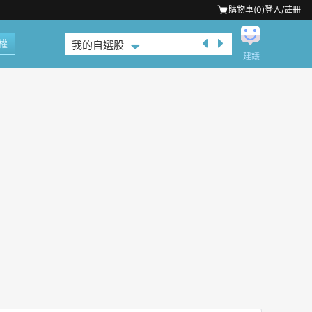
購物車(
0
)
登入/註冊
權
我的自選股
建議