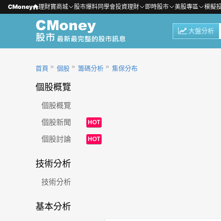
CMoney
理財寶商城
股市爆料同學會
投資理財
即時股市
美股專區
模擬
大盤分析
首頁
個股
籌碼分析
集保分布
個股概覽
個股概覽
個股新聞
HOT
個股討論
HOT
技術分析
技術分析
基本分析