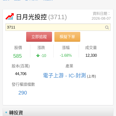
資料日期：
(3711)
日月光投控
2026-08-07
立即追蹤
模擬下單
股價
漲跌
漲幅
成交量
585
-1.68%
12,330
-10
股本(百萬)
產業
44,706
電子上游 - IC-封測
(上市)
發行權證檔數
290
轉投資