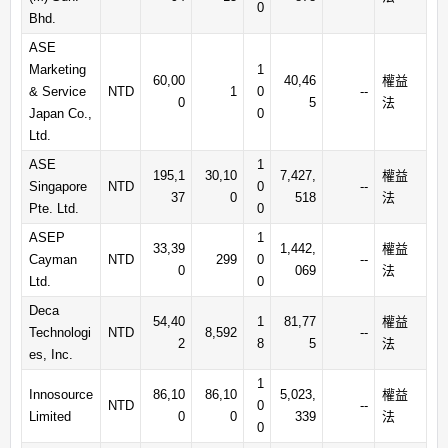
0
Bhd.
ASE
Marketing
1
60,00
40,46
權益
& Service
NTD
1
0
--
0
5
法
Japan Co.,
0
Ltd.
ASE
1
195,1
30,10
7,427,
權益
Singapore
NTD
0
--
37
0
518
法
Pte. Ltd.
0
ASEP
1
33,39
1,442,
權益
Cayman
NTD
299
0
--
0
069
法
Ltd.
0
Deca
54,40
1
81,77
權益
Technologi
NTD
8,592
--
2
8
5
法
es, Inc.
1
Innosource
86,10
86,10
5,023,
權益
NTD
0
--
Limited
0
0
339
法
0