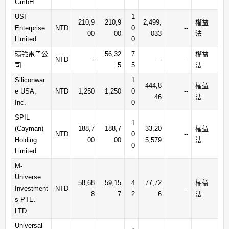
GmbH
USI
1
210,9
210,9
2,499,
權益
Enterprise
NTD
0
--
00
00
033
法
Limited
0
環強電子公
56,32
7
權益
NTD
--
--
--
司
5
5
法
Siliconwar
1
444,8
權益
e USA,
NTD
1,250
1,250
0
--
46
法
Inc.
0
SPIL
1
(Cayman)
188,7
188,7
33,20
權益
NTD
0
--
Holding
00
00
5,579
法
0
Limited
M-
Universe
58,68
59,15
4
77,72
權益
Investment
NTD
--
8
7
2
6
法
s PTE.
LTD.
Universal