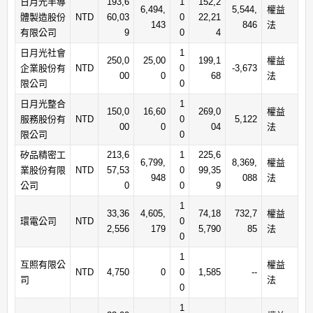
日月光半導
193,6
1
152,2
6,494,
5,544,
權益
體製造股份
NTD
60,03
0
22,21
143
846
法
有限公司
9
0
4
日月光社會
1
250,0
25,00
199,1
權益
企業股份有
NTD
0
-3,673
00
0
68
法
限公司
0
日月光整合
1
150,0
16,60
269,0
權益
服務股份有
NTD
0
5,122
00
0
04
法
限公司
0
矽品精密工
213,6
1
225,6
6,799,
8,369,
權益
業股份有限
NTD
57,53
0
99,35
948
088
法
公司
0
0
9
1
33,36
4,605,
74,18
732,7
權益
環電公司
NTD
0
2,556
179
5,790
85
法
0
1
互照有限公
權益
NTD
4,750
0
0
1,585
--
司
法
0
1