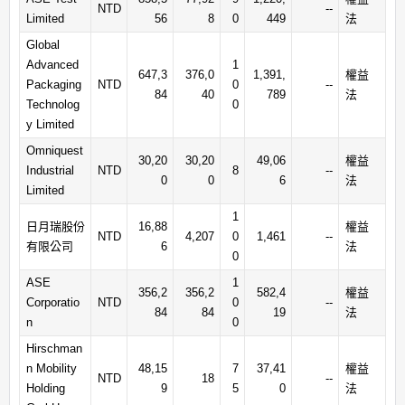
NTD
--
Limited
56
8
0
449
法
Global
Advanced
1
647,3
376,0
1,391,
權益
Packaging
NTD
0
--
84
40
789
法
Technolog
0
y Limited
Omniquest
30,20
30,20
49,06
權益
Industrial
NTD
8
--
0
0
6
法
Limited
1
日月瑞股份
16,88
權益
NTD
4,207
0
1,461
--
有限公司
6
法
0
ASE
1
356,2
356,2
582,4
權益
Corporatio
NTD
0
--
84
84
19
法
n
0
Hirschman
n Mobility
48,15
7
37,41
權益
NTD
18
--
Holding
9
5
0
法