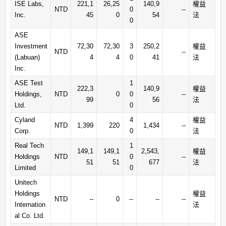
ISE Labs,
221,1
26,25
140,9
權益
NTD
0
--
Inc.
45
0
54
法
0
ASE
Investment
72,30
72,30
3
250,2
權益
NTD
--
(Labuan)
4
4
0
41
法
Inc.
ASE Test
1
222,3
140,9
權益
Holdings,
NTD
0
0
--
99
56
法
Ltd.
0
Cyland
4
權益
NTD
1,399
220
1,434
--
Corp.
0
法
Real Tech
1
149,1
149,1
2,543,
權益
Holdings
NTD
0
--
51
51
677
法
Limited
0
Unitech
Holdings
權益
NTD
--
0
--
--
--
Internation
法
al Co. Ltd.