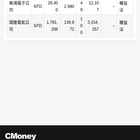
美鴻電子公
29,40
4
12,10
權益
NTD
2,940
--
司
0
9
7
法
1
環隆電氣公
1,791,
139,9
3,154,
權益
NTD
0
--
司
208
72
257
法
0