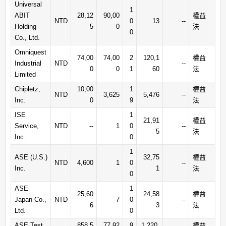
Universal
1
ABIT
28,12
90,00
權益
NTD
0
13
--
Holding
5
0
法
0
Co., Ltd.
Omniquest
74,00
74,00
2
120,1
權益
Industrial
NTD
--
0
0
1
60
法
Limited
Chipletz,
10,00
1
權益
NTD
3,625
5,476
--
Inc.
0
9
法
ISE
1
21,91
權益
Service,
NTD
--
1
0
--
5
法
Inc.
0
1
ASE (U.S.)
32,75
權益
NTD
4,600
1
0
--
Inc.
1
法
0
ASE
1
25,60
24,58
權益
Japan Co.,
NTD
7
0
--
6
3
法
Ltd.
0
ASE Test
858,5
77,92
9
1,220,
權益