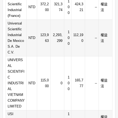
1
Scientific
372,2
321,3
424,3
權益
NTD
0
--
Industrial
00
74
21
法
0
(France)
Universal
Scientific
1
Industrial
123,9
2,293,
112,19
權益
NTD
0
--
De Mexico
63
299
0
法
0
S.A. De
C.V.
UNIVERS
AL
SCIENTIFI
C
1
115,0
165,7
權益
INDUSTRI
NTD
0
0
--
00
77
法
AL
0
VIETNAM
COMPANY
LIMITED
USI
1
權益