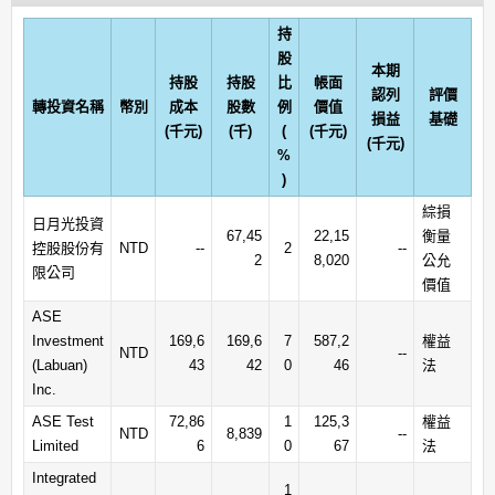
持
股
本期
持股
持股
比
帳面
認列
評價
轉投資名稱
幣別
成本
股數
例
價值
損益
基礎
(千元)
(千)
(
(千元)
(千元)
%
)
綜損
日月光投資
67,45
22,15
衡量
控股股份有
NTD
--
2
--
2
8,020
公允
限公司
價值
ASE
Investment
169,6
169,6
7
587,2
權益
NTD
--
(Labuan)
43
42
0
46
法
Inc.
ASE Test
72,86
1
125,3
權益
NTD
8,839
--
Limited
6
0
67
法
Integrated
1