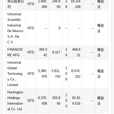
焱元投資公
2,400,
244,8
2
18,116
權益
NTD
--
司
000
00
8
,109
法
Universal
Scientific
Industrial
權益
NTD
--
0
--
--
--
De Mexico
法
S.A. De
C.V.
FINANCIE
393,3
1
469,6
權益
NTD
8,317
--
RE AFG
42
0
21
法
Universal
Global
1
3,380,
3,811,
8,570,
權益
Technolog
NTD
0
--
976
743
152
法
y Co.,
0
Limited
Huntington
1
Holdings
8,370,
255,8
81,81
權益
NTD
0
--
Internation
606
56
9,516
法
0
al Co. Ltd.