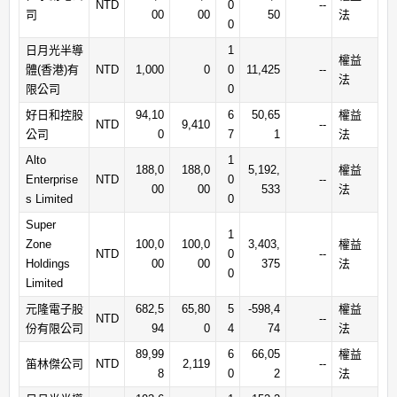
NTD
0
--
司
00
00
50
法
0
日月光半導
1
權益
體(香港)有
NTD
1,000
0
0
11,425
--
法
限公司
0
好日和控股
94,10
6
50,65
權益
NTD
9,410
--
公司
0
7
1
法
Alto
1
188,0
188,0
5,192,
權益
Enterprise
NTD
0
--
00
00
533
法
s Limited
0
Super
1
Zone
100,0
100,0
3,403,
權益
NTD
0
--
Holdings
00
00
375
法
0
Limited
元隆電子股
682,5
65,80
5
-598,4
權益
NTD
--
份有限公司
94
0
4
74
法
89,99
6
66,05
權益
笛林傑公司
NTD
2,119
--
8
0
2
法