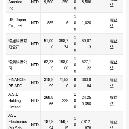
America
NTD
9,500
250
0
8,586
--
法
Inc.
0
1
USI Japan
權益
NTD
885
6
0
1,020
--
Co., Ltd.
法
0
1
環旭科技有
51,00
398,7
59,87
權益
NTD
0
--
限公司
0
74
3
法
0
1
環鴻科技公
62,23
198,0
527,1
權益
NTD
0
--
司
5
00
22
法
0
FINANCIE
318,8
71,53
9
360,8
權益
NTD
--
RE AFG
99
0
0
84
法
A.S.E.
1
268,9
24,25
權益
Holding
NTD
228
0
--
66
9,350
法
Limited
0
ASE
1
Electronics
187,8
159,7
7,812,
權益
NTD
0
--
(M) Sdn.
94
15
878
法