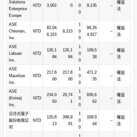
Solutions
權益
NTD
3,002
0
0
9,135
--
Enterprise
法
0
Europe
ASE
1
82,04
99,26
權益
Cheonan,
NTD
8,213
0
--
6,153
4,917
法
Inc.
0
ASE
1
126,1
126,1
109,5
權益
Labuan
NTD
0
--
84
84
38
法
Inc.
0
ASE
1
217,8
217,8
471,2
權益
Mauritius
NTD
0
--
00
00
35
法
Inc.
0
ASE
1
234,0
20,74
836,6
權益
(Korea)
NTD
0
--
50
1
62
法
Inc.
0
日月光電子
1
125,8
398,9
109,0
權益
股份有限公
NTD
0
--
13
81
44
法
司
0
1