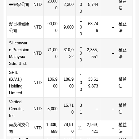
23,00
權益
未來家公司
NTD
2,300
0
5,744
--
0
法
0
1
好日和健康
90,00
63,74
權益
NTD
9,000
0
--
公司
0
6
法
0
Siliconwar
1
e Precision
71,00
310,0
2,355,
權益
NTD
0
--
Malaysia
0
32
551
法
0
Sdn. Bhd.
SPIL
1
(B.V.I.)
186,9
186,9
33,61
權益
NTD
0
--
Holding
00
00
9,873
法
0
Limited
Vertical
15,71
3
權益
Circuits,
NTD
5,000
--
--
0
1
法
Inc.
南茂科技公
1,309,
78,91
2,969,
權益
NTD
11
--
司
699
0
421
法