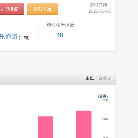
資料日期：
立即追蹤
模擬下單
2026-08-06
業
發行權證檔數
48
資訊通路
(上櫃)
單位：
百萬元
(百萬)
750
500
250