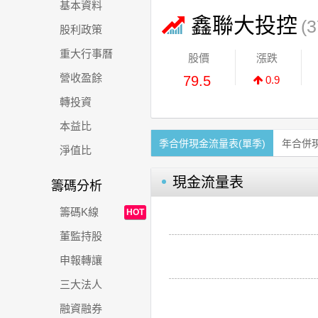
基本資料
鑫聯大投控
(3
股利政策
重大行事曆
股價
漲跌
營收盈餘
79.5
0.9
轉投資
本益比
季合併現金流量表(單季)
年合併
淨值比
現金流量表
籌碼分析
籌碼K線
HOT
董監持股
申報轉讓
三大法人
融資融券