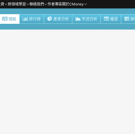
投資
跨領域學習
聯絡我們
作者專區
關於CMoney
個股
排行榜
產業分析
市況分析
權證
期