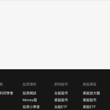
群
投資理財
即時股市
美股專區
料同學會
投資網誌
台股股市
美股放大鏡
Money錢
美股股市
美股股市
投資小學堂
台股ETF
美股ETF