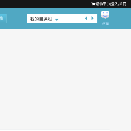
購物車(
0
)
登入/註冊
權
我的自選股
建議