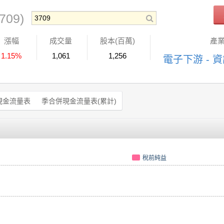
709)
漲幅
成交量
股本(百萬)
產
1.15%
1,061
1,256
電子下游 - 
現金流量表
季合併現金流量表(累計)
稅前純益