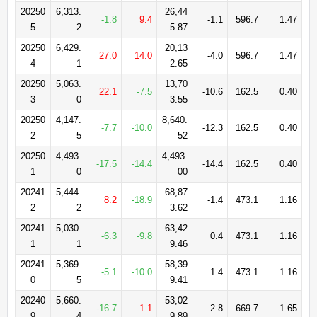
20250
6,313.
26,44
-1.8
9.4
-1.1
596.7
1.47
5
2
5.87
20250
6,429.
20,13
27.0
14.0
-4.0
596.7
1.47
4
1
2.65
20250
5,063.
13,70
22.1
-7.5
-10.6
162.5
0.40
3
0
3.55
20250
4,147.
8,640.
-7.7
-10.0
-12.3
162.5
0.40
2
5
52
20250
4,493.
4,493.
-17.5
-14.4
-14.4
162.5
0.40
1
0
00
20241
5,444.
68,87
8.2
-18.9
-1.4
473.1
1.16
2
2
3.62
20241
5,030.
63,42
-6.3
-9.8
0.4
473.1
1.16
1
1
9.46
20241
5,369.
58,39
-5.1
-10.0
1.4
473.1
1.16
0
5
9.41
20240
5,660.
53,02
-16.7
1.1
2.8
669.7
1.65
9
4
9.89