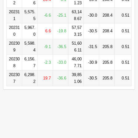
2
6
1.23
20231
5,575.
63,14
-6.6
-25.1
-30.0
208.4
0.51
1
5
8.67
20231
5,967.
57,57
6.6
-19.8
-30.5
208.4
0.51
0
0
3.15
20230
5,598.
51,60
-9.1
-36.5
-31.5
205.8
0.51
9
4
6.11
20230
6,156.
46,00
-2.3
-33.0
-30.9
205.8
0.51
8
7
7.71
20230
6,298.
39,85
19.7
-36.6
-30.5
205.8
0.51
7
2
1.06