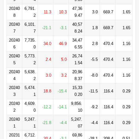
20240
6,791.
47,36
11.3
10.3
3.0
669.7
1.65
8
2
9.47
20240
6,101.
40,57
-21.1
-3.1
1.8
669.7
1.65
7
7
8.24
20240
7,735.
34,47
34.0
46.9
2.8
470.4
1.16
6
0
6.55
20240
5,773.
26,74
2.4
5.0
-5.5
470.4
1.16
5
2
1.54
20240
5,638.
20,96
3.0
3.2
-8.0
470.4
1.16
4
2
8.37
20240
5,474.
15,33
18.8
-15.4
-11.5
116.4
0.29
3
1
0.20
20240
4,609.
9,856.
-12.2
-14.1
-9.2
116.4
0.29
2
0
10
20240
5,247.
5,247.
-21.8
-4.4
-4.4
116.4
0.29
1
1
07
20231
6,712.
69,86
20.4
-3.1
-28.1
208.4
0.51