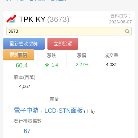
資料日期：
(3673)
TPK-KY
2026-08-07
最新營收 通知
立即追蹤
模擬下單
股價
漲跌
漲幅
成交量
60.4
-2.27%
4,081
-1.4
股本(百萬)
4,067
產業
電子中游 - LCD-STN面板
(上市)
發行權證檔數
67