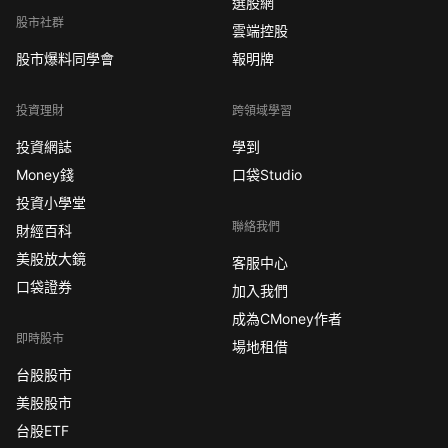
選股網
股市社群
雲端控股
股市爆料同學會
報明牌
投資理財
跨領域學習
投資網誌
學到
Money錢
口袋Studio
投資小學堂
聯絡我們
財經百科
美股放大鏡
客服中心
口袋證券
加入我們
成為CMoney作者
即時股市
場地租借
台股股市
美股股市
台股ETF