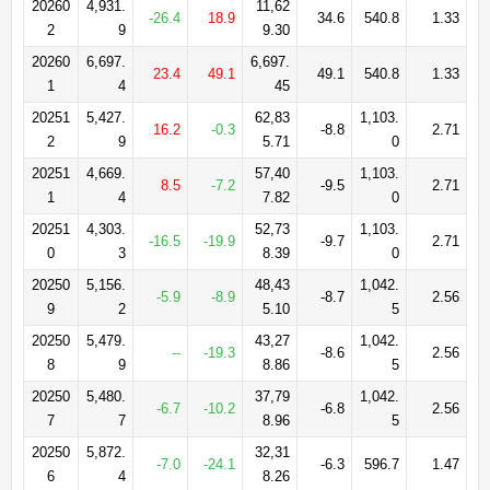
20260
4,931.
11,62
-26.4
18.9
34.6
540.8
1.33
2
9
9.30
20260
6,697.
6,697.
23.4
49.1
49.1
540.8
1.33
1
4
45
20251
5,427.
62,83
1,103.
16.2
-0.3
-8.8
2.71
2
9
5.71
0
20251
4,669.
57,40
1,103.
8.5
-7.2
-9.5
2.71
1
4
7.82
0
20251
4,303.
52,73
1,103.
-16.5
-19.9
-9.7
2.71
0
3
8.39
0
20250
5,156.
48,43
1,042.
-5.9
-8.9
-8.7
2.56
9
2
5.10
5
20250
5,479.
43,27
1,042.
--
-19.3
-8.6
2.56
8
9
8.86
5
20250
5,480.
37,79
1,042.
-6.7
-10.2
-6.8
2.56
7
7
8.96
5
20250
5,872.
32,31
-7.0
-24.1
-6.3
596.7
1.47
6
4
8.26