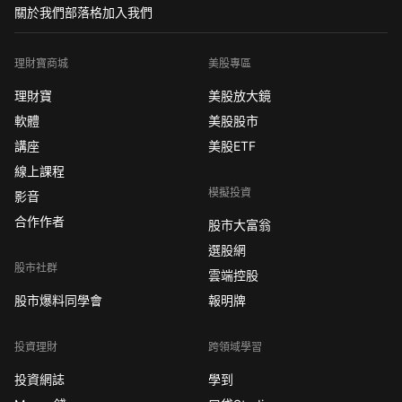
關於我們
部落格
加入我們
理財寶商城
美股專區
理財寶
美股放大鏡
軟體
美股股市
講座
美股ETF
線上課程
模擬投資
影音
合作作者
股市大富翁
選股網
股市社群
雲端控股
股市爆料同學會
報明牌
投資理財
跨領域學習
投資網誌
學到