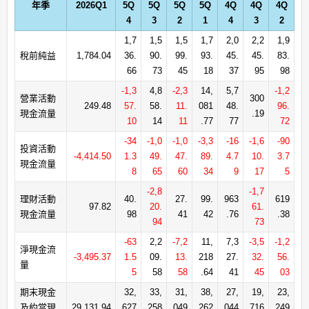
年季
2026Q1
5Q
5Q
5Q
5Q
4Q
4Q
4Q
4
3
2
1
4
3
2
1,7
1,5
1,5
1,7
2,0
2,2
1,9
稅前純益
1,784.04
36.
90.
99.
93.
45.
45.
83.
66
73
45
18
37
95
98
-1,3
4,8
-2,3
14,
5,7
-1,2
營業活動
300
249.48
57.
58.
11.
081
48.
96.
現金流量
.19
10
14
11
.77
77
72
-34
-1,0
-1,0
-3,3
-16
-1,6
-90
投資活動
-4,414.50
1.3
49.
47.
89.
4.7
10.
3.7
現金流量
8
65
60
34
9
17
5
-2,8
-1,7
理財活動
40.
27.
99.
963
619
97.82
20.
61.
現金流量
98
41
42
.76
.38
94
73
-63
2,2
-7,2
11,
7,3
-3,5
-1,2
淨現金流
-3,495.37
1.5
09.
13.
218
27.
32.
56.
量
5
58
58
.64
41
45
03
期末現金
32,
33,
31,
38,
27,
19,
23,
及約當現
29,131.94
627
258
049
262
044
716
249