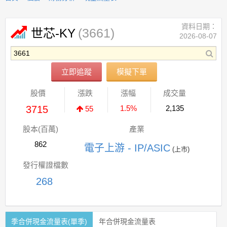
資料日期：
(3661)
世芯-KY
2026-08-07
立即追蹤
模擬下單
股價
漲跌
漲幅
成交量
3715
1.5%
2,135
55
股本(百萬)
產業
862
電子上游 - IP/ASIC
(上市)
發行權證檔數
268
季合併現金流量表(單季)
年合併現金流量表