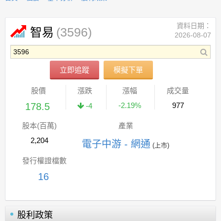
資料日期：
(3596)
智易
2026-08-07
立即追蹤
模擬下單
股價
漲跌
漲幅
成交量
178.5
-2.19%
977
-4
股本(百萬)
產業
2,204
電子中游 - 網通
(上市)
發行權證檔數
16
股利政策