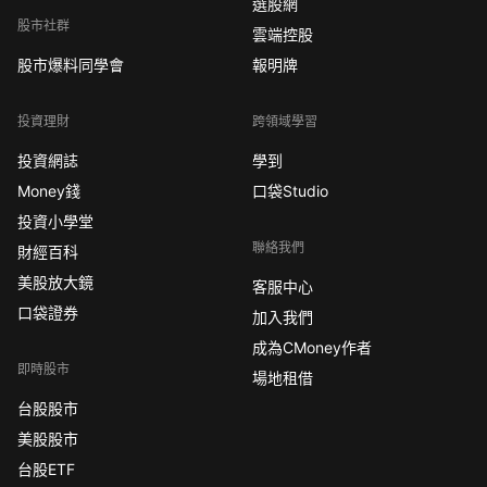
選股網
股市社群
雲端控股
股市爆料同學會
報明牌
投資理財
跨領域學習
投資網誌
學到
Money錢
口袋Studio
投資小學堂
聯絡我們
財經百科
美股放大鏡
客服中心
口袋證券
加入我們
成為CMoney作者
即時股市
場地租借
台股股市
美股股市
台股ETF