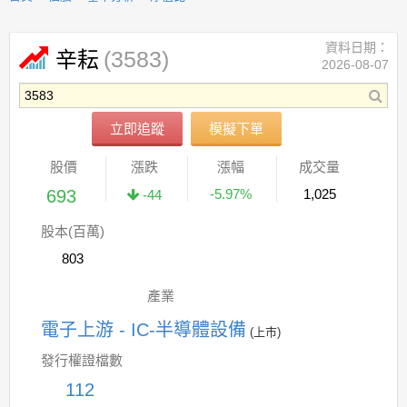
資料日期：
(3583)
辛耘
2026-08-07
立即追蹤
模擬下單
股價
漲跌
漲幅
成交量
693
-5.97%
1,025
-44
股本(百萬)
803
產業
電子上游 - IC-半導體設備
(上市)
發行權證檔數
112