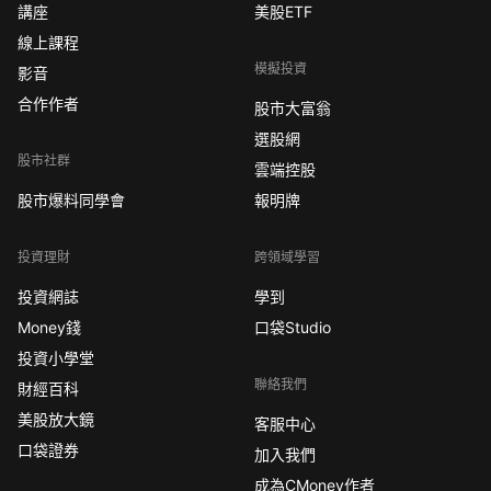
講座
美股ETF
線上課程
模擬投資
影音
合作作者
股市大富翁
選股網
股市社群
雲端控股
股市爆料同學會
報明牌
投資理財
跨領域學習
投資網誌
學到
Money錢
口袋Studio
投資小學堂
聯絡我們
財經百科
美股放大鏡
客服中心
口袋證券
加入我們
成為CMoney作者