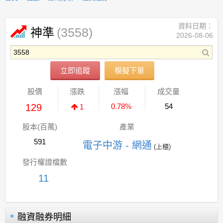
資料日期：
(3558)
神準
2026-08-06
立即追蹤
模擬下單
股價
漲跌
漲幅
成交量
129
0.78%
54
1
股本(百萬)
產業
591
電子中游 - 網通
(上櫃)
發行權證檔數
11
融資融券明細