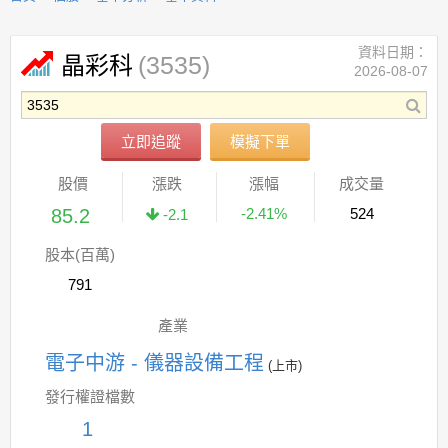
資料日期：
(3535)
晶彩科
2026-08-07
立即追蹤
模擬下單
股價
漲跌
漲幅
成交量
85.2
-2.41%
524
-2.1
股本(百萬)
791
產業
電子中游 - 儀器設備工程
(上市)
發行權證檔數
1