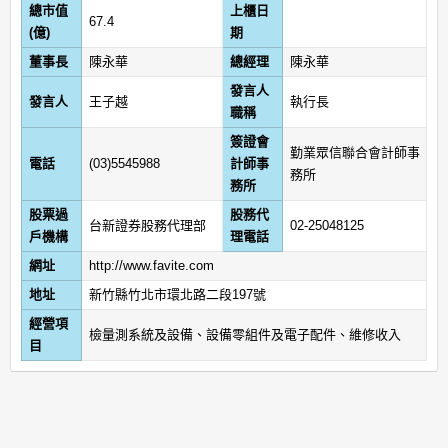
總市值
上櫃日
67.4
(億)
期
董事長
陳永華
總經理
陳永華
發言人
發言人
王子越
執行長
職稱
簽證會
勤業眾信聯合會計師事
電話
(03)5545988
計師事
務所
務所
股票過
股務代
台新證券股務代理部
02-25048125
戶機構
理電話
網址
http://www.favite.com
地址
新竹縣竹北市環北路二段197號
經營項
檢量測系統及設備、設備零組件及電子配件、維修收入
目