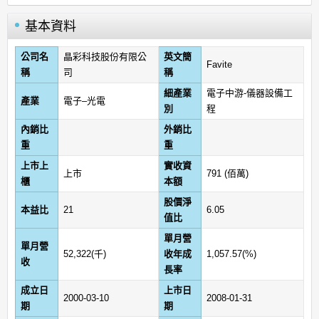
基本資料
公司名
晶彩科技股份有限公
英文簡
Favite
稱
司
稱
細產業
電子中游-儀器設備工
產業
電子–光電
別
程
內銷比
外銷比
重
重
上市上
實收資
上市
791 (佰萬)
櫃
本額
股價淨
本益比
21
6.05
值比
單月營
單月營
52,322(千)
收年成
1,057.57(%)
收
長率
成立日
上市日
2000-03-10
2008-01-31
期
期