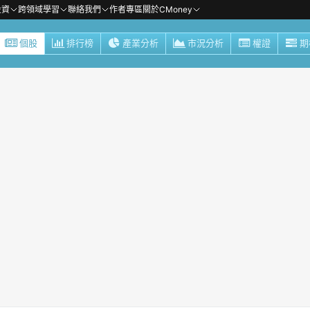
投資
跨領域學習
聯絡我們
作者專區
關於CMoney
個股
排行榜
產業分析
市況分析
權證
期