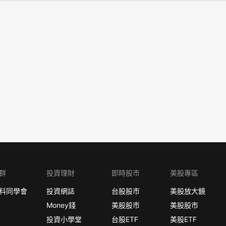
群
投資理財
即時股市
美股專區
料同學會
投資網誌
台股股市
美股放大鏡
Money錢
美股股市
美股股市
投資小學堂
台股ETF
美股ETF