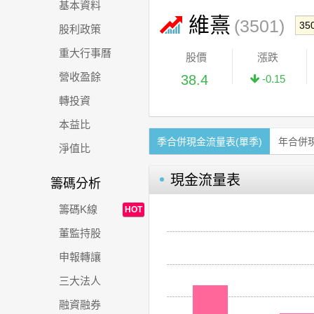
基本資料
維熹
(3501)
股利政策
重大行事曆
股價
漲跌
營收盈餘
38.4
-0.15
轉投資
本益比
季合併現金流量表(單季)
年合併
淨值比
現金流量表
籌碼分析
籌碼K線
HOT
董監持股
申報轉讓
三大法人
融資融券