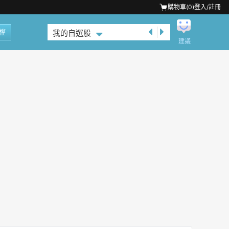
購物車(
0
)
登入/註冊
權
我的自選股
建議