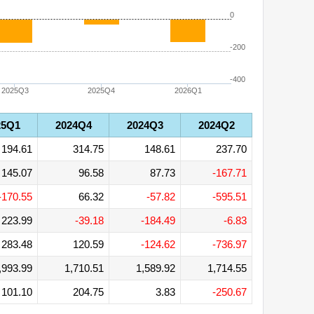
0
-200
-400
2025Q3
2025Q4
2026Q1
25Q1
2024Q4
2024Q3
2024Q2
194.61
314.75
148.61
237.70
145.07
96.58
87.73
-167.71
-170.55
66.32
-57.82
-595.51
223.99
-39.18
-184.49
-6.83
283.48
120.59
-124.62
-736.97
,993.99
1,710.51
1,589.92
1,714.55
101.10
204.75
3.83
-250.67