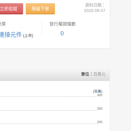
資料日期：
立即追蹤
模擬下單
2026-08-07
產業
發行權證檔數
0
 連接元件
(上市)
單位：
百萬元
(百萬)
400
300
200