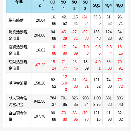
年季
6Q
5Q
5Q
5Q
2
5Q1
4Q4
4Q3
1
4
3
2
16.
42.
115
-24.
33.3
51.
96.
稅前純益
20.84
66
52
.41
54
9
52
71
營業活動現
94.
-45.
-27.
-62.
133.
124
54.
204.00
金流量
89
29
71
88
48
.28
97
投資活動現
-10.
-17.
-24.
-7.0
-9.8
-9.3
-18.
16.62
金流量
98
80
39
3
6
4
15
理財活動現
-15.
-71.
-26.
13.
-4.9
-56.
-70.
-67.25
金流量
24
77
46
39
1
83
91
-12
82.
-81.
-94.
121.
74.
-79.
淨現金流量
158.20
5.0
52
38
51
52
80
72
0
期末現金及
784
701
826
908
1,00
881
806
942.56
約當現金
.37
.85
.85
.24
2.75
.23
.43
自由現金流
90.
-73.
-56.
-70.
121.
111.
32.
197.70
量
89
80
96
73
15
98
02