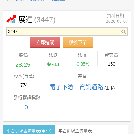
資料日期：
(3447)
展達
2026-08-07
立即追蹤
模擬下單
股價
漲跌
漲幅
成交量
28.25
-0.35%
150
-0.1
股本(百萬)
產業
774
電子下游 - 資訊通路
(上市)
發行權證檔數
0
季合併現金流量表(單季)
年合併現金流量表