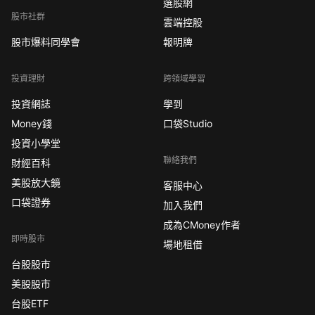
選股網
股市社群
雲端控股
股市爆料同學會
報明牌
投資理財
跨領域學習
投資網誌
學到
Money錢
口袋Studio
投資小學堂
聯絡我們
財經百科
美股放大鏡
客服中心
口袋證券
加入我們
成為CMoney作者
即時股市
場地租借
台股股市
美股股市
台股ETF