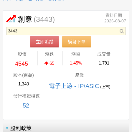
資料日期：
(3443)
創意
2026-08-07
立即追蹤
模擬下單
股價
漲跌
漲幅
成交量
4545
1.45%
1,791
65
股本(百萬)
產業
1,340
電子上游 - IP/ASIC
(上市)
發行權證檔數
52
股利政策