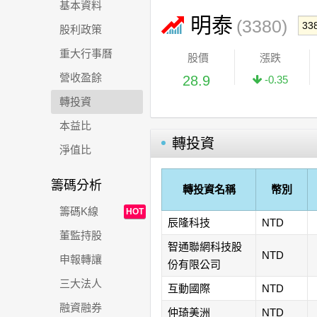
基本資料
明泰
(3380)
股利政策
重大行事曆
股價
漲跌
營收盈餘
28.9
-0.35
轉投資
本益比
轉投資
淨值比
籌碼分析
轉投資名稱
幣別
籌碼K線
HOT
辰隆科技
NTD
董監持股
智通聯網科技股
NTD
申報轉讓
份有限公司
三大法人
互動國際
NTD
融資融券
仲琦美洲
NTD