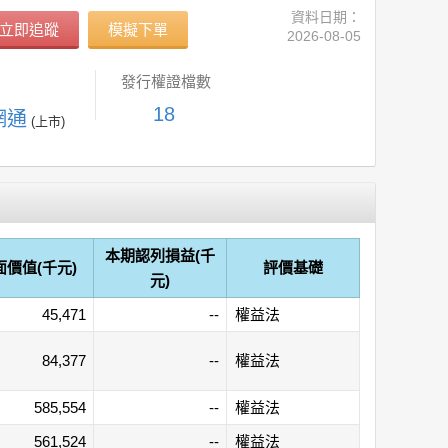
資料日期：
立即追蹤
模擬下單
2026-08-05
發行權證檔數
18
網通
(上市)
本期認列損益(千
面價值(千元)
評價基礎
元)
45,471
--
權益法
84,377
--
權益法
585,554
--
權益法
561,524
--
權益法