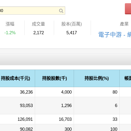
漲幅
成交量
股本(百萬)
產業
-1.2%
2,172
5,417
電子中游 - 
持股成本(千元)
持股股數(千)
持股比例(%)
帳
36,236
4,000
80
93,053
1,296
6
126,091
16,703
33
90,082
300
100