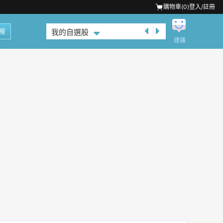
購物車(
0
)
登入/註冊
權
我的自選股
建議