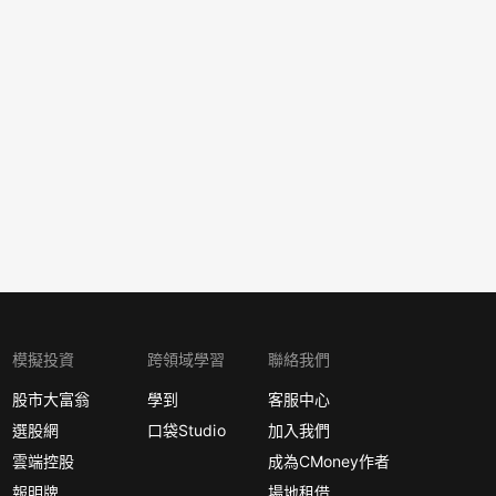
模擬投資
跨領域學習
聯絡我們
股市大富翁
學到
客服中心
選股網
口袋Studio
加入我們
雲端控股
成為CMoney作者
報明牌
場地租借