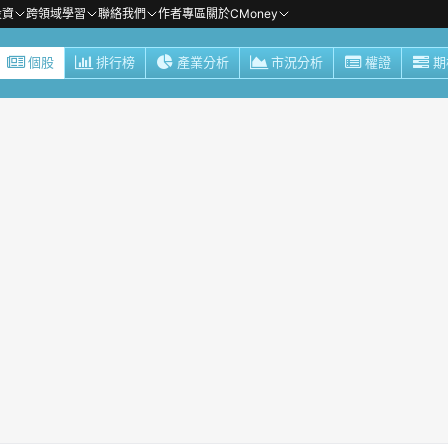
投資
跨領域學習
聯絡我們
作者專區
關於CMoney
個股
排行榜
產業分析
市況分析
權證
期