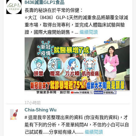
8436減重GLP1食品
長壽的秘訣在於平常的保健：
⭐️大江（8436）GLP-1天然的減重食品將顛覆全球減
重市場，取得台灣專利，並完成人體臨床試驗與驗
證，國際大廠開始銷售。...
繼續閱讀
17小時前
Chia-Shing Wu
# 這是我辛苦整理出來的資料 (你沒有我的資料)，才
能有下列的分析，不是單純問AI，不信的小白可以自
己試試看.....分享給有緣人......
繼續閱讀