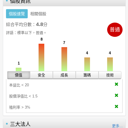
個股資訊
個股速覽
相關個股
4.8
綜合平均分數：
分
普通
評語：
標準以下，普通。
8
7
4
4
1
價值
安全
成長
籌碼
技術
本益比 < 20
股價淨值比 < 1.5
殖利率 > 3%
三大法人
更多...