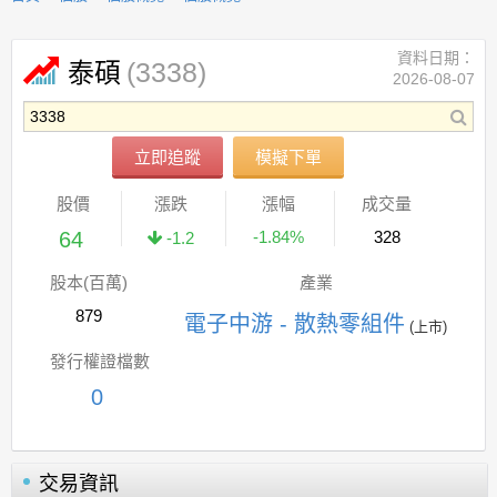
資料日期：
(3338)
泰碩
2026-08-07
立即追蹤
模擬下單
股價
漲跌
漲幅
成交量
64
-1.84%
328
-1.2
股本(百萬)
產業
879
電子中游 - 散熱零組件
(上市)
發行權證檔數
0
交易資訊