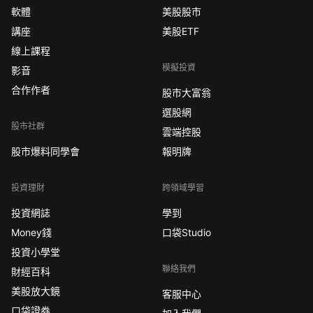
軟體
美股股市
講座
美股ETF
線上課程
模擬投資
影音
合作作者
股市大富翁
選股網
股市社群
雲端控股
股市爆料同學會
報明牌
投資理財
跨領域學習
投資網誌
學到
Money錢
口袋Studio
投資小學堂
聯絡我們
財經百科
美股放大鏡
客服中心
口袋證券