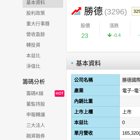
基本資料
勝德
(3296)
股利政策
重大行事曆
股價
漲跌
營收盈餘
23
-0.4
轉投資
本益比
基本資料
淨值比
公司名稱
勝德國
籌碼分析
產業
電子–電
籌碼K線
HOT
內銷比重
董監持股
上市上櫃
上市
申報轉讓
本益比
0
三大法人
單月營收
165,320
融資融券