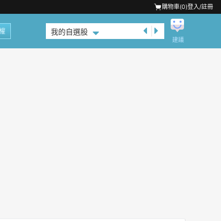
購物車(
0
)
登入/註冊
權
我的自選股
建議