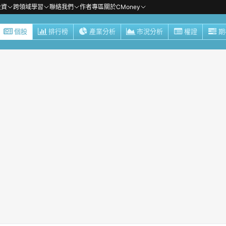
投資
跨領域學習
聯絡我們
作者專區
關於CMoney
個股
排行榜
產業分析
市況分析
權證
期