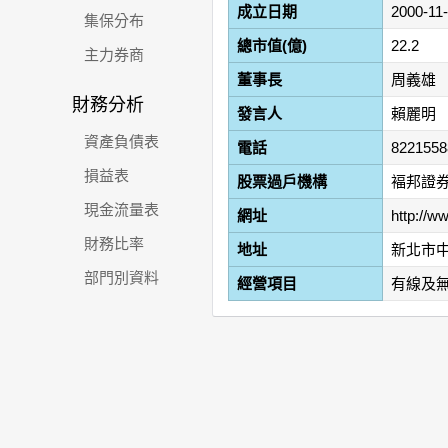
成立日期
2000-11
集保分布
總市值(億)
22.2
主力券商
董事長
周義雄
財務分析
發言人
賴麗明
資產負債表
電話
8221558
損益表
股票過戶機構
褔邦證
現金流量表
網址
http://w
財務比率
地址
新北市中
部門別資料
經營項目
有線及