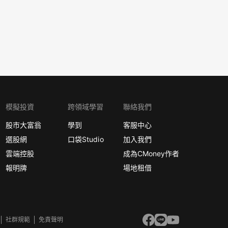
模擬投資
跨領域學習
聯絡我們
股市大富翁
學到
客服中心
選股網
口袋Studio
加入我們
雲端控股
成為CMoney作者
報明牌
場地租借
社群規範
免責聲明