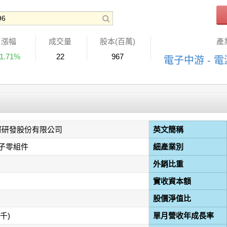
漲幅
成交量
股本(百萬)
產
-1.71%
22
967
電子中游 - 
際研發股份有限公司
英文簡稱
子零組件
細產業別
外銷比重
實收資本額
股價淨值比
(千)
單月營收年成長率