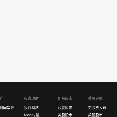
群
投資理財
即時股市
美股專區
料同學會
投資網誌
台股股市
美股放大鏡
Money錢
美股股市
美股股市