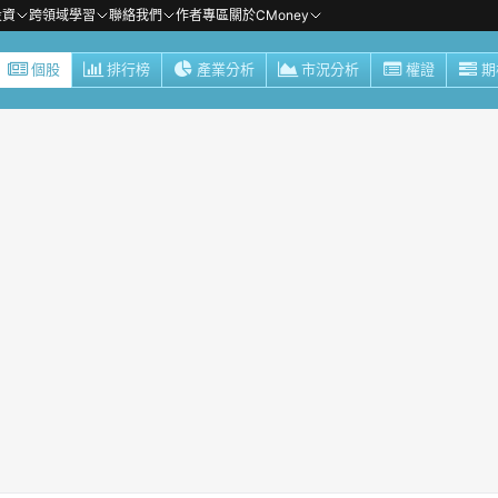
投資
跨領域學習
聯絡我們
作者專區
關於CMoney
個股
排行榜
產業分析
市況分析
權證
期