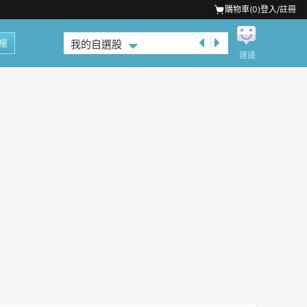
購物車(
0
)
登入/註冊
權
我的自選股
建議