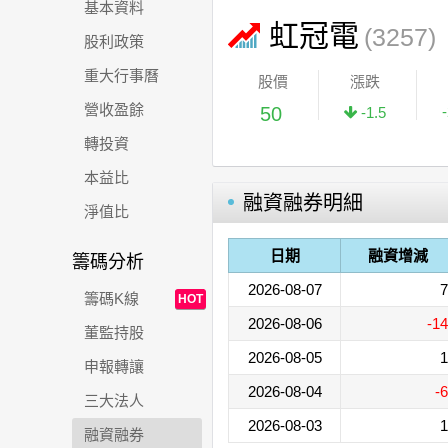
基本資料
虹冠電
(3257)
股利政策
重大行事曆
股價
漲跌
營收盈餘
50
-1.5
轉投資
本益比
融資融券明細
淨值比
日期
融資增減
籌碼分析
2026-08-07
7
籌碼K線
HOT
2026-08-06
-14
董監持股
2026-08-05
1
申報轉讓
2026-08-04
-6
三大法人
2026-08-03
1
融資融券