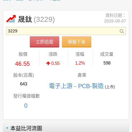
資料日期：
(3229)
晟鈦
2026-08-07
立即追蹤
模擬下單
股價
漲跌
漲幅
成交量
46.55
1.2%
598
0.55
股本(百萬)
產業
643
電子上游 - PCB-製造
(上市)
發行權證檔數
0
本益比河流圖