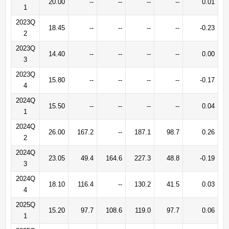
20.00
--
--
--
--
0.01
1
2023Q
18.45
--
--
--
--
-0.23
2
2023Q
14.40
--
--
--
--
0.00
3
2023Q
15.80
--
--
--
--
-0.17
4
2024Q
15.50
--
--
--
--
0.04
1
2024Q
26.00
167.2
--
187.1
98.7
0.26
2
2024Q
23.05
49.4
164.6
227.3
48.8
-0.19
3
2024Q
18.10
116.4
--
130.2
41.5
0.03
4
2025Q
15.20
97.7
108.6
119.0
97.7
0.06
1