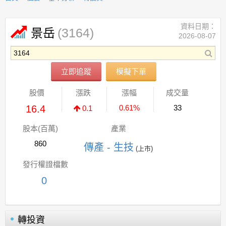
資料日期：
(3164)
景岳
2026-08-07
立即追蹤
模擬下單
股價
漲跌
漲幅
成交量
16.4
0.61%
33
0.1
股本(百萬)
產業
860
傳產 - 生技
(上市)
發行權證檔數
0
轉投資