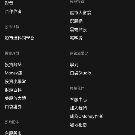
模擬投資
影音
合作作者
股市大富翁
選股網
股市社群
雲端控股
股市爆料同學會
報明牌
投資理財
跨領域學習
投資網誌
學到
Money錢
口袋Studio
投資小學堂
聯絡我們
財經百科
美股放大鏡
客服中心
口袋證券
加入我們
成為CMoney作者
即時股市
場地租借
台股股市