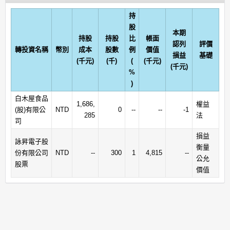
持
股
本期
持股
持股
比
帳面
認列
評價
轉投資名稱
幣別
成本
股數
例
價值
損益
基礎
(千元)
(千)
(
(千元)
(千元)
%
)
白木屋食品
1,686,
權益
(股)有限公
NTD
0
--
--
-1
285
法
司
損益
詠昇電子股
衡量
份有限公司
NTD
--
300
1
4,815
--
公允
股票
價值