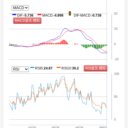
20
DIF
:
-5.736
MACD
:
-4.998
DIF-MACD
:
-0.738
10
0
-10
RSI5
:
24.97
RSI10
:
30.2
100
50
0
04/20
05/25
06/29
08/03