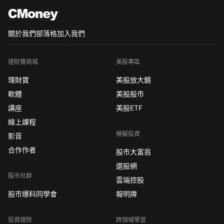
關於我們
部落格
加入我們
理財寶商城
美股專區
理財寶
美股放大鏡
軟體
美股股市
講座
美股ETF
線上課程
模擬投資
影音
合作作者
股市大富翁
選股網
股市社群
雲端控股
股市爆料同學會
報明牌
投資理財
跨領域學習