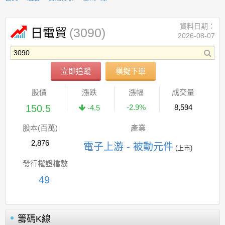
資料日期：
(3090)
日電貿
2026-08-07
立即追蹤
模擬下單
股價
漲跌
漲幅
成交量
150.5
-2.9%
8,594
-4.5
股本(百萬)
產業
2,876
電子上游 - 被動元件
(上市)
發行權證檔數
49
籌碼K線