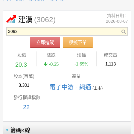
資料日期：
(3062)
建漢
2026-08-07
立即追蹤
模擬下單
股價
漲跌
漲幅
成交量
20.3
-1.69%
1,113
-0.35
股本(百萬)
產業
3,301
電子中游 - 網通
(上市)
發行權證檔數
22
籌碼K線