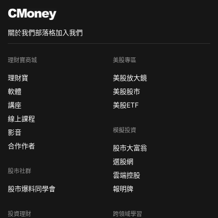
關於我們
部落格
加入我們
理財寶商城
美股專區
理財寶
美股放大鏡
軟體
美股股市
講座
美股ETF
線上課程
模擬投資
影音
合作作者
股市大富翁
選股網
股市社群
雲端控股
股市爆料同學會
報明牌
投資理財
跨領域學習