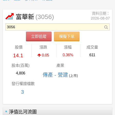
資料日期：
(3056)
富華新
2026-08-07
立即追蹤
模擬下單
股價
漲跌
漲幅
成交量
14.1
0.36%
611
0.05
股本(百萬)
產業
4,806
傳產 - 營建
(上市)
發行權證檔數
3
淨值比河流圖