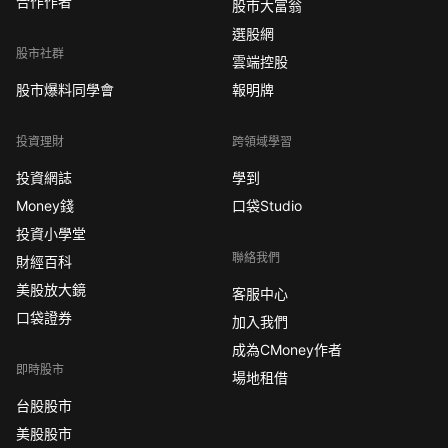
合作作者
股市大富翁
選股網
股市社群
雲端控股
股市爆料同學會
報明牌
投資理財
跨領域學習
投資網誌
學到
Money錢
口袋Studio
投資小學堂
聯絡我們
財經百科
美股放大鏡
客服中心
口袋證券
加入我們
成為CMoney作者
即時股市
場地租借
台股股市
美股股市