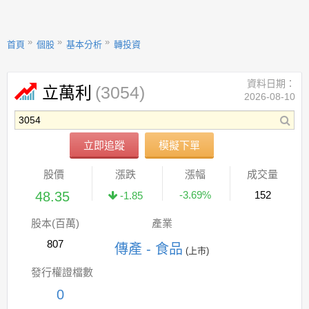
首頁
個股
基本分析
轉投資
資料日期：
(3054)
立萬利
2026-08-10
立即追蹤
模擬下單
股價
漲跌
漲幅
成交量
48.35
-3.69%
152
-1.85
股本(百萬)
產業
807
傳產 - 食品
(上市)
發行權證檔數
0