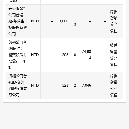
限公司
未公開發行
綜損
公司普通
1
衡量
股-慕求生
NTD
--
3,000
--
--
3
公允
技股份有限
價值
公司
興櫃公司普
損益
通股-仁新
74,98
衡量
醫藥股份有
NTD
--
208
0
--
4
公允
限公司_流
價值
動
興櫃公司普
綜損
通股-交流
衡量
NTD
--
321
2
7,046
--
資服股份有
公允
限公司
價值