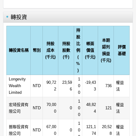
轉投資
持
股
本期
持股
持股
比
帳面
認列
評價
轉投資名稱
幣別
成本
股數
例
價值
損益
基礎
(千元)
(千)
(
(千元)
(千元)
%
)
Longevity
1
90,72
23,59
-19,43
權益
Wealth
NTD
0
736
2
6
3
法
Limited
0
1
宏琦投資有
70,00
48,82
權益
NTD
0
0
121
限公司
0
4
法
0
1
振聯投資有
67,00
121,1
20,52
權益
NTD
0
0
限公司
0
74
8
法