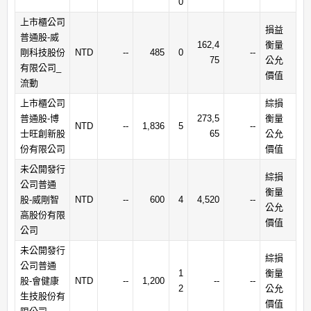
0
上市櫃公司
損益
普通股-威
162,4
衡量
剛科技股份
NTD
--
485
0
--
75
公允
有限公司_
價值
流動
上市櫃公司
綜損
普通股-博
273,5
衡量
NTD
--
1,836
5
--
士旺創新股
65
公允
份有限公司
價值
未公開發行
綜損
公司普通
衡量
股-威剛智
NTD
--
600
4
4,520
--
公允
高股份有限
價值
公司
未公開發行
綜損
公司普通
1
衡量
股-會健康
NTD
--
1,200
--
--
2
公允
生技股份有
價值