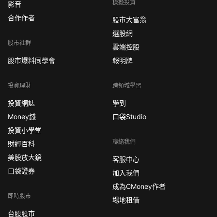
模擬投資
影音
合作作者
股市大富翁
選股網
股市社群
雲端控股
股市爆料同學會
報明牌
投資理財
跨領域學習
投資網誌
學到
Money錢
口袋Studio
投資小學堂
聯絡我們
財經百科
美股放大鏡
客服中心
口袋證券
加入我們
成為CMoney作者
即時股市
場地租借
台股股市