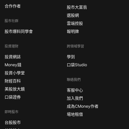
合作作者
股市大富翁
選股網
股市社群
雲端控股
股市爆料同學會
報明牌
投資理財
跨領域學習
投資網誌
學到
Money錢
口袋Studio
投資小學堂
聯絡我們
財經百科
美股放大鏡
客服中心
口袋證券
加入我們
成為CMoney作者
即時股市
場地租借
台股股市