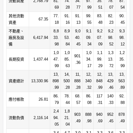
流動資產
2,768.79
81.
74.
34.
97.
35.
78.
87.
69
28
77
99
51
07
54
其他流動
77.
91.
91.
99.
83.
82.
90.
67.35
資產
18
16
13
55
48
23
45
不動產、
8,8
8,9
9,0
9,1
9,2
9,2
9,3
廠房及設
6,417.94
33.
53.
40.
09.
07.
98.
98.
備
98
84
45
34
09
52
12
1,0
1,0
1,0
1,1
1,3
1,2
901
長期投資
1,437.44
47.
85.
34.
99.
13.
35.
.36
99
63
17
29
72
99
13,
14,
11,
12,
12,
13,
13,
資產總計
13,330.96
898
500
888
340
848
429
563
.99
.28
.28
.32
.99
.46
.89
86.
78.
68.
86.
117
140
92.
應付帳款
26.81
79
44
57
08
.31
.33
88
2,4
1,8
903
888
940
952
878
流動負債
2,116.14
94.
21.
.49
.98
.69
.45
.49
05
04
3,4
4,7
3,0
3,1
3,3
3,6
3,3