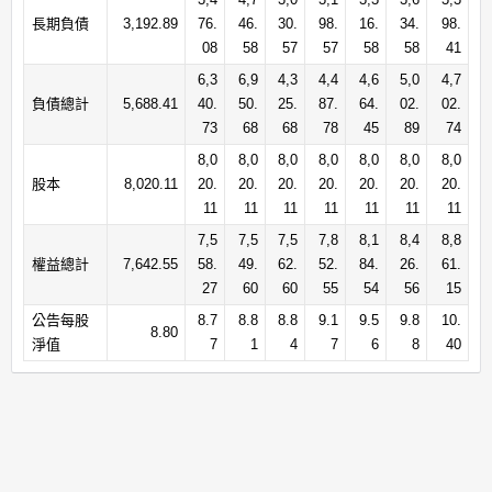
長期負債
3,192.89
76.
46.
30.
98.
16.
34.
98.
08
58
57
57
58
58
41
6,3
6,9
4,3
4,4
4,6
5,0
4,7
負債總計
5,688.41
40.
50.
25.
87.
64.
02.
02.
73
68
68
78
45
89
74
8,0
8,0
8,0
8,0
8,0
8,0
8,0
股本
8,020.11
20.
20.
20.
20.
20.
20.
20.
11
11
11
11
11
11
11
7,5
7,5
7,5
7,8
8,1
8,4
8,8
權益總計
7,642.55
58.
49.
62.
52.
84.
26.
61.
27
60
60
55
54
56
15
公告每股
8.7
8.8
8.8
9.1
9.5
9.8
10.
8.80
淨值
7
1
4
7
6
8
40