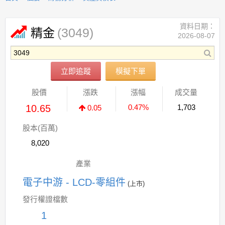
資料日期：
(3049)
精金
2026-08-07
立即追蹤
模擬下單
股價
漲跌
漲幅
成交量
10.65
0.47%
1,703
0.05
股本(百萬)
8,020
產業
電子中游 - LCD-零組件
(上市)
發行權證檔數
1