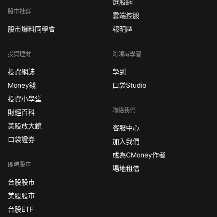
選股網
股市社群
雲端控股
股市爆料同學會
報明牌
投資理財
跨領域學習
投資網誌
學到
Money錢
口袋Studio
投資小學堂
聯絡我們
財經百科
美股放大鏡
客服中心
口袋證券
加入我們
成為CMoney作者
即時股市
場地租借
台股股市
美股股市
台股ETF