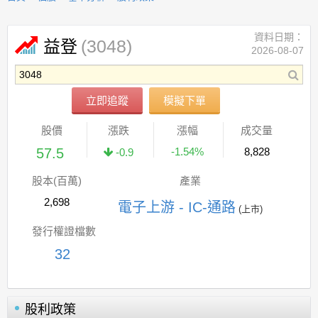
資料日期：
(3048)
益登
2026-08-07
立即追蹤
模擬下單
股價
漲跌
漲幅
成交量
57.5
-1.54%
8,828
-0.9
股本(百萬)
產業
2,698
電子上游 - IC-通路
(上市)
發行權證檔數
32
股利政策