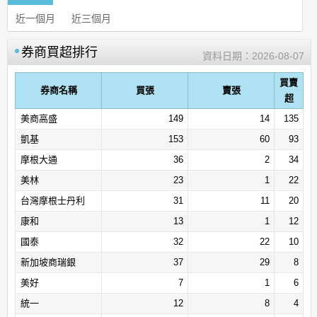
近一個月
近三個月
券商買超排行
資料日期：
2026-08-07
買賣
券商名稱
買張
賣張
超
美商高盛
149
14
135
凱基
153
60
93
摩根大通
36
2
34
美林
23
1
22
台灣摩根士丹利
31
11
20
康和
13
1
12
國泰
32
22
10
新加坡商瑞銀
37
29
8
美好
7
1
6
統一
12
8
4