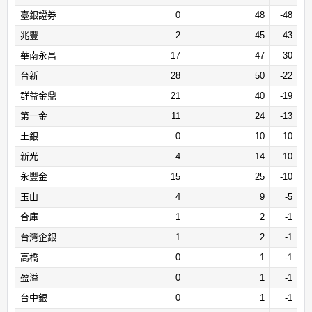
臺銀證券
0
48
-48
兆豐
2
45
-43
華南永昌
17
47
-30
台新
28
50
-22
群益金鼎
21
40
-19
第一金
11
24
-13
土銀
0
10
-10
新光
4
14
-10
永豐金
15
25
-10
玉山
4
9
-5
合庫
1
2
-1
台灣企銀
1
2
-1
高橋
0
1
-1
盈溢
0
1
-1
台中銀
0
1
-1