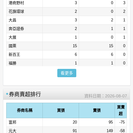
港商野村
3
0
3
花旗環球
2
0
2
大昌
3
2
1
奔亞證券
2
1
1
大展
1
0
1
國票
15
15
0
新百王
6
6
0
福勝
1
1
0
陽信
1
1
0
看更多
口袋
0
0
0
券商賣超排行
資料日期：
2026-08-07
買賣
券商名稱
買張
賣張
超
富邦
20
95
-75
元大
91
149
-58