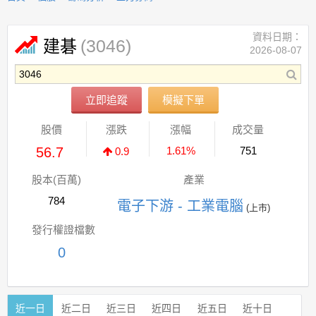
資料日期：
(3046)
建碁
2026-08-07
立即追蹤
模擬下單
股價
漲跌
漲幅
成交量
56.7
1.61%
751
0.9
股本(百萬)
產業
784
電子下游 - 工業電腦
(上市)
發行權證檔數
0
近一日
近二日
近三日
近四日
近五日
近十日