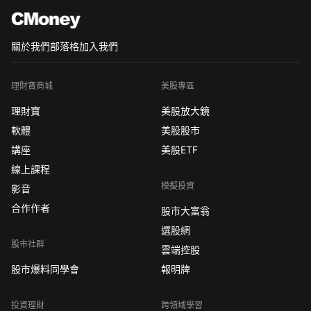
關於我們
部落格
加入我們
理財寶商城
美股專區
理財寶
美股放大鏡
軟體
美股股市
講座
美股ETF
線上課程
模擬投資
影音
合作作者
股市大富翁
選股網
股市社群
雲端控股
股市爆料同學會
報明牌
投資理財
跨領域學習