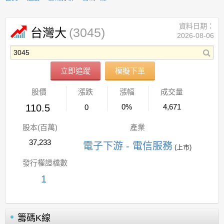
資料日期：
(3045)
台灣大
2026-08-06
立即追蹤
模擬下單
股價
漲跌
漲幅
成交量
110.5
0%
4,671
0
股本(百萬)
產業
37,233
電子下游 - 電信服務
(上市)
發行權證檔數
1
籌碼K線