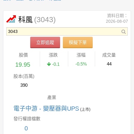
資料日期：
(3043)
科風
2026-08-07
立即追蹤
模擬下單
股價
漲跌
漲幅
成交量
19.95
-0.5%
44
-0.1
股本(百萬)
390
產業
電子中游 - 變壓器與UPS
(上市)
發行權證檔數
0