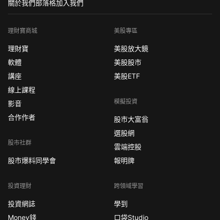
關於我們
部落格
加入我們
理財寶商城
美股專區
理財寶
美股放大鏡
軟體
美股股市
講座
美股ETF
線上課程
模擬投資
影音
合作作者
股市大富翁
選股網
股市社群
雲端控股
股市爆料同學會
報明牌
投資理財
跨領域學習
投資網誌
學到
Money錢
口袋Studio