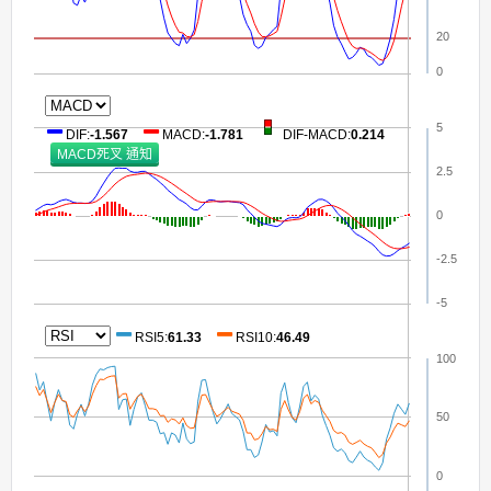
20
0
5
DIF
:
-1.567
MACD
:
-1.781
DIF-MACD
:
0.214
2.5
0
-2.5
-5
RSI5
:
61.33
RSI10
:
46.49
100
50
0