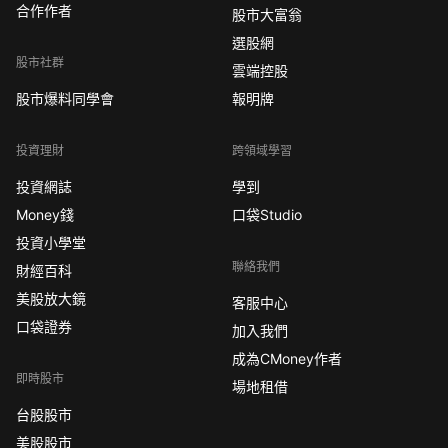
合作作者
股市大富翁
選股網
股市社群
雲端控股
股市爆料同學會
報明牌
投資理財
跨領域學習
投資網誌
學到
Money錢
口袋Studio
投資小學堂
聯絡我們
財經百科
美股放大鏡
客服中心
口袋證券
加入我們
成為CMoney作者
即時股市
場地租借
台股股市
美股股市