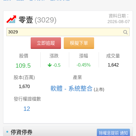
資料日期：
(3029)
零壹
2026-08-07
立即追蹤
模擬下單
股價
漲跌
漲幅
成交量
109.5
-0.45%
1,642
-0.5
股本(百萬)
產業
1,670
軟體 - 系統整合
(上市)
發行權證檔數
12
停資停券