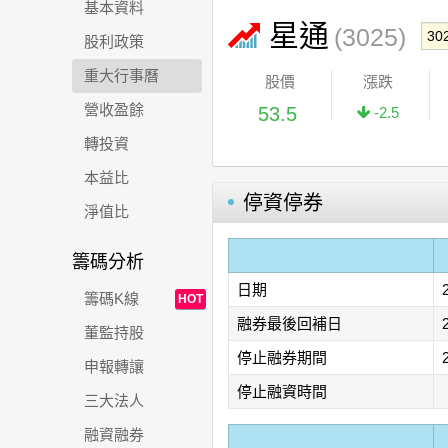
基本資料
星通
(3025)
股利政策
重大行事曆
股價
漲跌
營收盈餘
53.5
-2.5
轉投資
本益比
停資停券
淨值比
籌碼分析
日期
籌碼K線
HOT
融券最後回補日
董監持股
停止融券期間
申報轉讓
停止融資時間
三大法人
融資融券