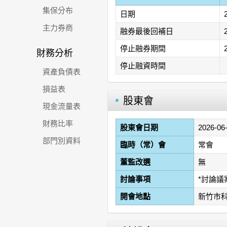
集保分布
日期
主力券商
融券最後回補日
停止融券期間
財務分析
停止融資時間
資產負債表
損益表
股東會
現金流量表
財務比率
股東會日期
2026-06
部門別資料
臨時（常）會
常會
董監改選
無
討論事項
*討論
開會地點
新竹市科