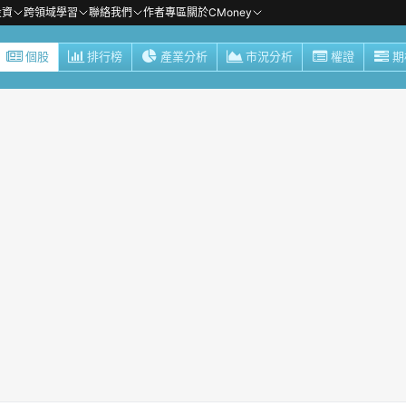
投資
跨領域學習
聯絡我們
作者專區
關於CMoney
個股
排行榜
產業分析
市況分析
權證
期