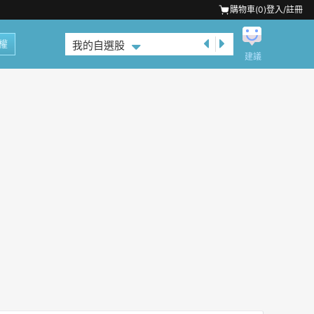
購物車(
0
)
登入/註冊
權
我的自選股
建議