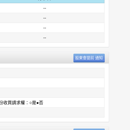
--
--
--
--
份收買請求權：○是●否