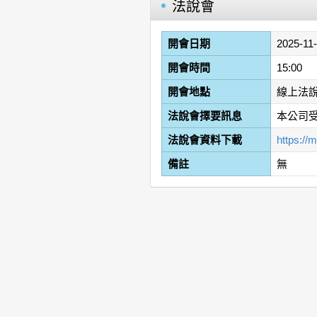
法說會
開會日期
2025-11
開會時間
15:00
開會地點
線上法
法說會擇要訊息
本公司
法說會資料下載
https:/
備註
無