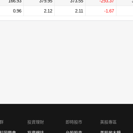
166.93
379.95
373.55
-293.37
0.96
2.12
2.11
-1.67
群
投資理財
即時股市
美股專區
料同學會
投資網誌
台股股市
美股放大鏡