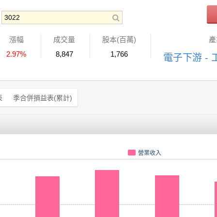
漲幅
成交量
股本(百萬)
產
2.97%
8,847
1,766
電子下游 -
表
季合併損益表(累計)
營業收入