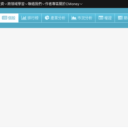
投資
跨領域學習
聯絡我們
作者專區
關於CMoney
個股
排行榜
產業分析
市況分析
權證
期