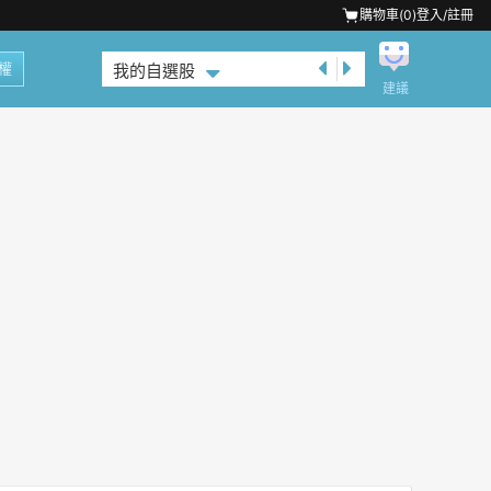
購物車(
0
)
登入/註冊
權
我的自選股
建議