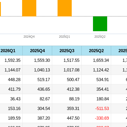
2024Q4
2025Q1
2025Q2
2026Q1
2025Q4
2025Q3
2025Q2
202
1,592.35
1,559.30
1,517.55
1,659.34
1,
1,144.07
1,040.13
1,017.08
1,124.42
1,
448.28
519.17
500.47
534.91
411.79
436.65
412.38
354.41
36.43
82.67
88.19
180.84
153.16
304.54
359.31
-511.53
189.59
387.20
447.50
-330.69