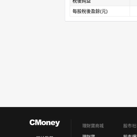
稅後純益
每股稅後盈餘(元)
理財寶商城
股市社
理財寶
股市爆