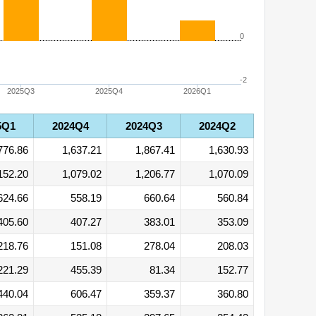
0
-2
2025Q3
2025Q4
2026Q1
5Q1
2024Q4
2024Q3
2024Q2
776.86
1,637.21
1,867.41
1,630.93
152.20
1,079.02
1,206.77
1,070.09
624.66
558.19
660.64
560.84
405.60
407.27
383.01
353.09
218.76
151.08
278.04
208.03
221.29
455.39
81.34
152.77
440.04
606.47
359.37
360.80