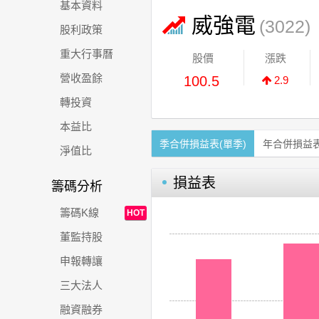
基本資料
威強電
(3022)
股利政策
重大行事曆
股價
漲跌
營收盈餘
100.5
2.9
轉投資
本益比
季合併損益表(單季)
年合併損益
淨值比
損益表
籌碼分析
籌碼K線
HOT
董監持股
申報轉讓
三大法人
融資融券