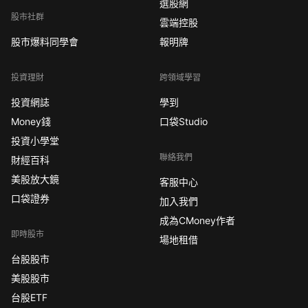
選股網
股市社群
雲端控股
股市爆料同學會
報明牌
投資理財
跨領域學習
投資網誌
學到
Money錢
口袋Studio
投資小學堂
聯絡我們
財經百科
美股放大鏡
客服中心
口袋證券
加入我們
成為CMoney作者
即時股市
場地租借
台股股市
美股股市
台股ETF