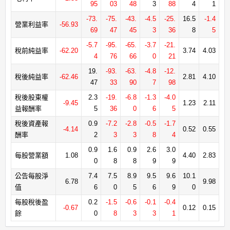
95
03
48
3
88
4
1
-73.
-75.
-43.
-4.5
-25.
16.5
-1.4
營業利益率
-56.93
69
47
45
3
36
8
5
-5.7
-95.
-65.
-3.7
-21.
稅前純益率
-62.20
3.74
4.03
4
76
66
0
21
19.
-93.
-63.
-4.8
-12.
稅後純益率
-62.46
2.81
4.10
47
33
90
7
98
稅後股東權
2.3
-19.
-6.8
-1.3
-4.0
-9.45
1.23
2.11
益報酬率
5
36
0
6
5
稅後資產報
0.9
-7.2
-2.8
-0.5
-1.7
-4.14
0.52
0.55
酬率
2
3
3
8
4
0.9
1.6
0.9
2.6
3.0
每股營業額
1.08
4.40
2.83
0
8
8
9
9
公告每股淨
7.4
7.5
8.9
9.5
9.6
10.1
6.78
9.98
值
6
0
5
6
9
0
每股稅後盈
0.2
-1.5
-0.6
-0.1
-0.4
-0.67
0.12
0.15
餘
0
8
3
3
1