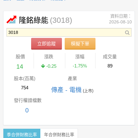
資料日期：
(3018)
隆銘綠能
2026-08-10
立即追蹤
模擬下單
股價
漲跌
漲幅
成交量
14
-1.75%
89
-0.25
股本(百萬)
產業
754
傳產 - 電機
(上市)
發行權證檔數
0
季合併財務比率
年合併財務比率