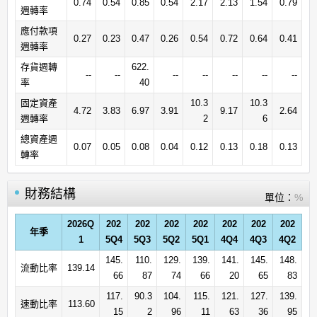
0.74
0.54
0.85
0.54
2.17
2.13
1.54
0.79
週轉率
應付款項
0.27
0.23
0.47
0.26
0.54
0.72
0.64
0.41
週轉率
存貨週轉
622.
--
--
--
--
--
--
--
率
40
固定資產
10.3
10.3
4.72
3.83
6.97
3.91
9.17
2.64
週轉率
2
6
總資產週
0.07
0.05
0.08
0.04
0.12
0.13
0.18
0.13
轉率
財務結構
單位：
%
2026Q
202
202
202
202
202
202
202
年季
1
5Q4
5Q3
5Q2
5Q1
4Q4
4Q3
4Q2
145.
110.
129.
139.
141.
145.
148.
流動比率
139.14
66
87
74
66
20
65
83
117.
90.3
104.
115.
121.
127.
139.
速動比率
113.60
15
2
96
11
63
36
95