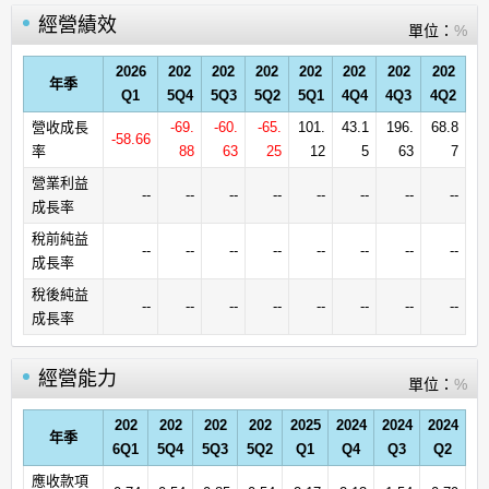
經營績效
單位：
%
2026
202
202
202
202
202
202
202
年季
Q1
5Q4
5Q3
5Q2
5Q1
4Q4
4Q3
4Q2
營收成長
-69.
-60.
-65.
101.
43.1
196.
68.8
-58.66
率
88
63
25
12
5
63
7
營業利益
--
--
--
--
--
--
--
--
成長率
稅前純益
--
--
--
--
--
--
--
--
成長率
稅後純益
--
--
--
--
--
--
--
--
成長率
經營能力
單位：
%
202
202
202
202
2025
2024
2024
2024
年季
6Q1
5Q4
5Q3
5Q2
Q1
Q4
Q3
Q2
應收款項