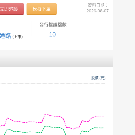
資料日期：
立即追蹤
模擬下單
2026-08-07
發行權證檔數
10
-通路
(上市)
股價 (元)