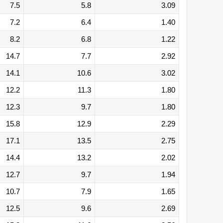
7.5
5.8
3.09
7.2
6.4
1.40
8.2
6.8
1.22
14.7
7.7
2.92
14.1
10.6
3.02
12.2
11.3
1.80
12.3
9.7
1.80
15.8
12.9
2.29
17.1
13.5
2.75
14.4
13.2
2.02
12.7
9.7
1.94
10.7
7.9
1.65
12.5
9.6
2.69