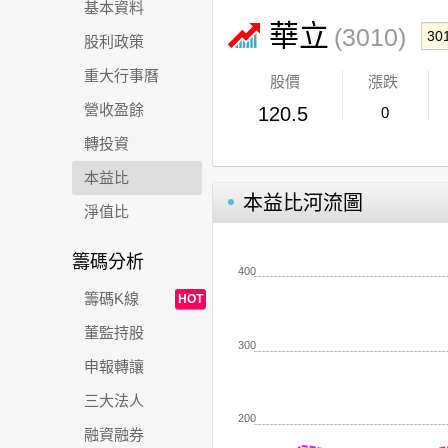
基本資料
華立
(3010)
股利政策
重大行事曆
股價
漲跌
營收盈餘
120.5
0
轉投資
本益比
本益比河流圖
淨值比
籌碼分析
400
籌碼K線
HOT
董監持股
300
申報轉讓
三大法人
200
融資融券