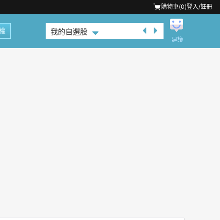
購物車(
0
)
登入/註冊
權
我的自選股
建議