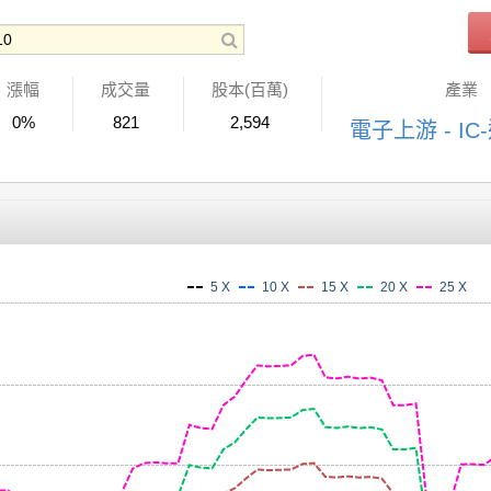
漲幅
成交量
股本(百萬)
產業
0%
821
2,594
電子上游 - IC
5 X
10 X
15 X
20 X
25 X