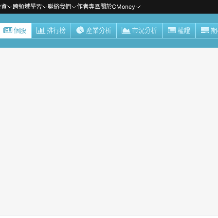
投資
跨領域學習
聯絡我們
作者專區
關於CMoney
個股
排行榜
產業分析
市況分析
權證
期