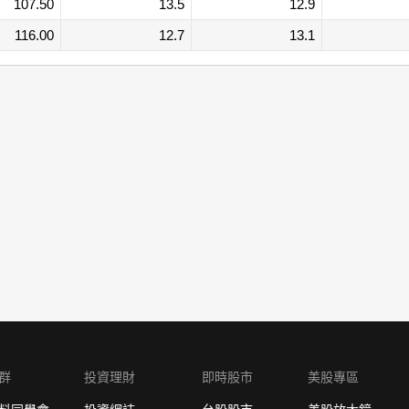
107.50
13.5
12.9
116.00
12.7
13.1
群
投資理財
即時股市
美股專區