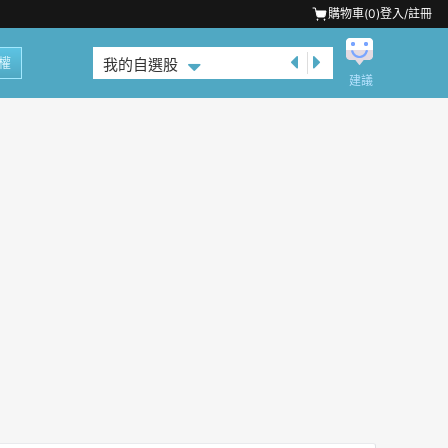
購物車(
0
)
登入/註冊
權
我的自選股
建議