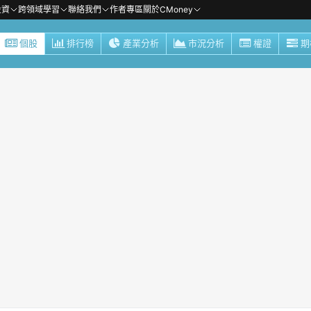
投資
跨領域學習
聯絡我們
作者專區
關於CMoney
個股
排行榜
產業分析
市況分析
權證
期