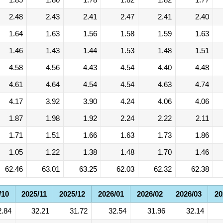
2.48
2.43
2.41
2.47
2.41
2.40
1.64
1.63
1.56
1.58
1.59
1.63
1.46
1.43
1.44
1.53
1.48
1.51
4.58
4.56
4.43
4.54
4.40
4.48
4.61
4.64
4.54
4.54
4.63
4.74
4.17
3.92
3.90
4.24
4.06
4.06
1.87
1.98
1.92
2.24
2.22
2.11
1.71
1.51
1.66
1.63
1.73
1.86
1.05
1.22
1.38
1.48
1.70
1.46
62.46
63.01
63.25
62.03
62.32
62.38
/10
2025/11
2025/12
2026/01
2026/02
2026/03
20
2.84
32.21
31.72
32.54
31.96
32.14