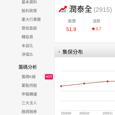
基本資料
潤泰全
(2915)
股利政策
重大行事曆
股價
漲跌
營收盈餘
51.9
0.7
轉投資
本益比
集保分布
淨值比
籌碼分析
籌碼K線
HOT
董監持股
申報轉讓
三大法人
融資融券
2025/09
2025/10
2025/11