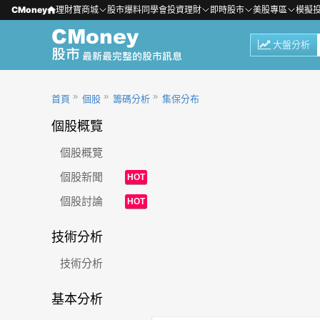
CMoney
理財寶商城
股市爆料同學會
投資理財
即時股市
美股專區
模擬
大盤分析
首頁
個股
籌碼分析
集保分布
個股概覽
個股概覽
個股新聞
HOT
個股討論
HOT
技術分析
技術分析
基本分析