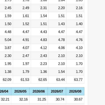
2.45
2.49
2.31
2.20
2.16
1.59
1.61
1.54
1.51
1.51
1.50
1.52
1.51
1.43
1.40
4.48
4.47
4.43
4.47
4.47
5.04
4.91
4.83
4.78
4.76
3.87
4.07
4.12
4.06
4.10
2.30
2.47
2.43
2.10
2.10
1.95
1.97
2.23
2.10
1.70
1.38
1.79
1.36
1.54
1.70
62.09
61.53
62.65
63.44
63.77
26/04
2026/05
2026/06
2026/07
2026/08
32.21
32.16
31.25
30.74
30.67