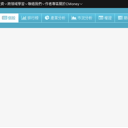
投資
跨領域學習
聯絡我們
作者專區
關於CMoney
個股
排行榜
產業分析
市況分析
權證
期