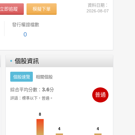
資料日期：
立即追蹤
模擬下單
2026-08-07
發行權證檔數
0
個股資訊
個股速覽
相關個股
3.6
綜合平均分數：
分
普通
評語：
標準以下，普通。
8
4
4