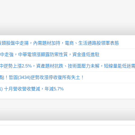
-百貨類股盤中走揚，內需題材加持，電商、生活通路股領軍表態
股盤中走強，中華電領漲顯露防禦性質，資金逢低進駐
01)盤中逆勢上漲2.5%，資產題材抗跌、技術面壓力未解，短線量能低
點！哲固(3434)逆勢攻漲停收復所有失土！
01) 十月營收營收雙減，年減5.7%