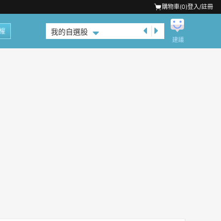
購物車(
0
)
登入/註冊
權
我的自選股
建議