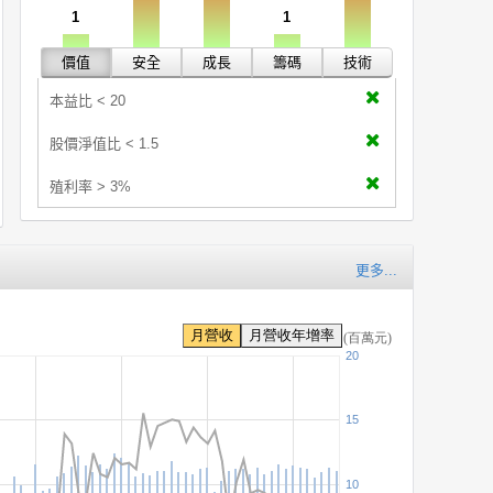
1
1
價值
安全
成長
籌碼
技術
本益比 < 20
股價淨值比 < 1.5
殖利率 > 3%
更多...