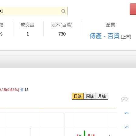
幅
成交量
股本(百萬)
產業
%
1
730
傳產 - 百貨
(上市)