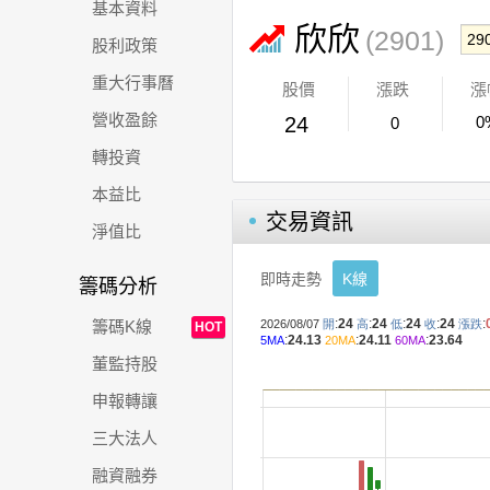
基本資料
欣欣
(2901)
股利政策
重大行事曆
股價
漲跌
漲
營收盈餘
24
0
0
轉投資
本益比
交易資訊
淨值比
即時走勢
K線
籌碼分析
籌碼K線
HOT
董監持股
申報轉讓
三大法人
融資融券