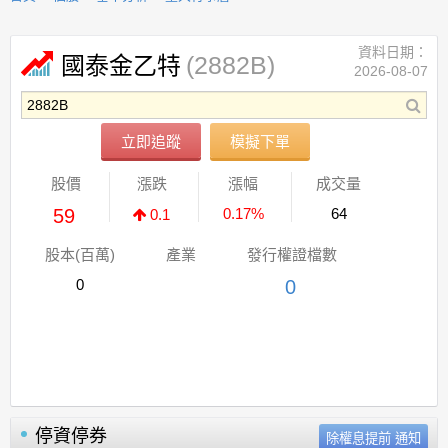
資料日期：
(2882B)
國泰金乙特
2026-08-07
立即追蹤
模擬下單
股價
漲跌
漲幅
成交量
59
0.17%
64
0.1
股本(百萬)
產業
發行權證檔數
0
0
停資停券