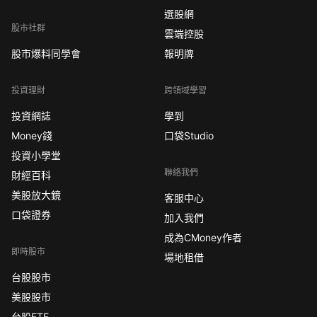
選股網
股市社群
雲端控股
股市爆料同學會
報明牌
投資理財
跨領域學習
投資網誌
學到
Money錢
口袋Studio
投資小學堂
聯絡我們
財經百科
美股放大鏡
客服中心
口袋證券
加入我們
成為CMoney作者
即時股市
場地租借
台股股市
美股股市
台股ETF