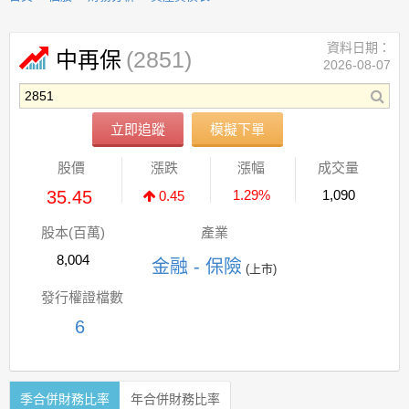
資料日期：
(2851)
中再保
2026-08-07
立即追蹤
模擬下單
股價
漲跌
漲幅
成交量
35.45
1.29%
1,090
0.45
股本(百萬)
產業
8,004
金融 - 保險
(上市)
發行權證檔數
6
季合併財務比率
年合併財務比率