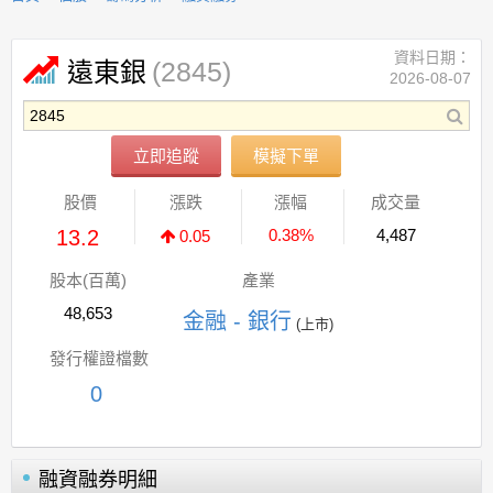
資料日期：
(2845)
遠東銀
2026-08-07
立即追蹤
模擬下單
股價
漲跌
漲幅
成交量
13.2
0.38%
4,487
0.05
股本(百萬)
產業
48,653
金融 - 銀行
(上市)
發行權證檔數
0
融資融券明細