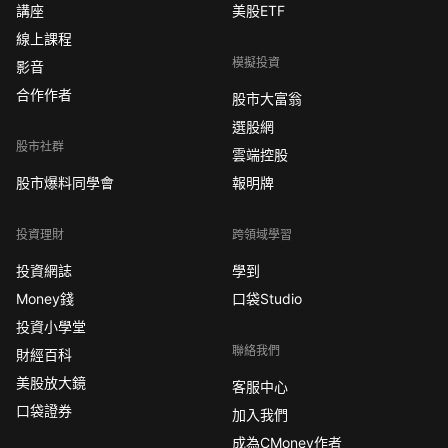
講座
美股ETF
線上課程
模擬投資
影音
合作作者
股市大富翁
選股網
股市社群
雲端控股
股市爆料同學會
報明牌
投資理財
跨領域學習
投資網誌
學到
Money錢
口袋Studio
投資小學堂
聯絡我們
財經百科
美股放大鏡
客服中心
口袋證券
加入我們
成為CMoney作者