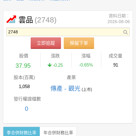
資料日期：
(2748)
雲品
2026-08-06
立即追蹤
模擬下單
股價
漲跌
漲幅
成交量
37.95
-0.65%
91
-0.25
股本(百萬)
產業
1,058
傳產 - 觀光
(上市)
發行權證檔數
0
季合併財務比率
年合併財務比率