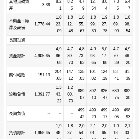
其他流動資
8.2
8.2
4.7
12.
8.0
7.3
6.4
3.36
產
1
5
9
54
4
5
7
1,8
1,8
1,8
1,8
1,9
1,8
1,8
不動產、廠
1,778.44
23.
12.
55.
99.
27.
69.
98.
房及設備
09
48
67
39
78
99
54
長期投資
--
--
--
--
--
--
--
--
4,9
4,7
4,8
4,9
5,0
4,7
4,9
資產總計
4,905.65
86.
30.
73.
93.
17.
70.
46.
68
70
93
65
98
39
20
204
147
135
101
124
83.
81.
應付帳款
151.13
.65
.12
.03
.02
.19
41
39
1,3
1,2
889
892
826
689
882
流動負債
1,391.77
43.
00.
.07
.10
.47
.75
.30
22
70
499
499
499
499
498
長期負債
--
--
--
.42
.29
.17
.05
.93
1,9
1,8
2,0
2,1
2,0
1,9
2,1
負債總計
1,958.45
48.
37.
54.
01.
65.
18.
33.