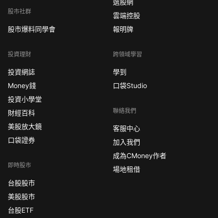
選股網
股市社群
雲端控股
股市爆料同學會
報明牌
投資理財
跨領域學習
投資網誌
學到
Money錢
口袋Studio
投資小學堂
聯絡我們
財經百科
美股放大鏡
客服中心
口袋證券
加入我們
成為CMoney作者
即時股市
場地租借
台股股市
美股股市
台股ETF