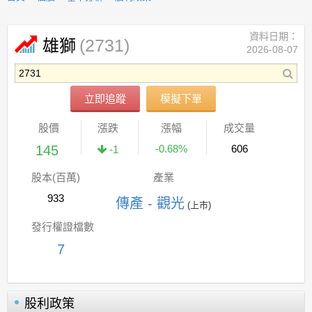
資料日期：
(2731)
雄獅
2026-08-07
立即追蹤
模擬下單
股價
漲跌
漲幅
成交量
145
-0.68%
606
-1
股本(百萬)
產業
933
傳產 - 觀光
(上市)
發行權證檔數
7
股利政策